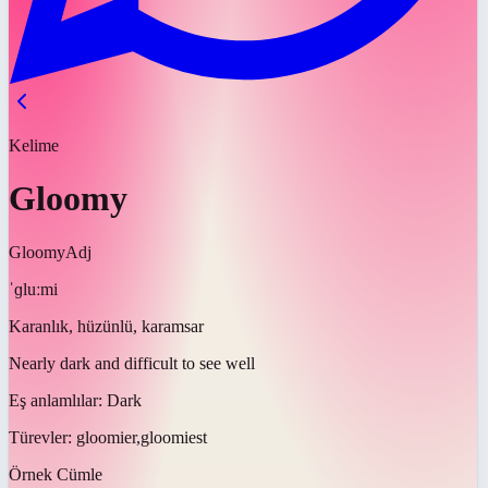
Kelime
Gloomy
Gloomy
Adj
ˈɡluːmi
Karanlık, hüzünlü, karamsar
Nearly dark and difficult to see well
Eş anlamlılar:
Dark
Türevler:
gloomier,gloomiest
Örnek Cümle