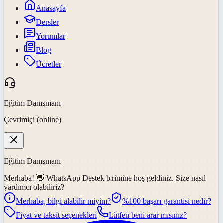
Anasayfa
Dersler
Yorumlar
Blog
Ücretler
Eğitim Danışmanı
Çevrimiçi (online)
Eğitim Danışmanı
Merhaba! 👋
WhatsApp Destek
birimine hoş geldiniz. Size nasıl
yardımcı olabiliriz?
Merhaba, bilgi alabilir miyim?
%100 başarı garantisi nedir?
Fiyat ve taksit seçenekleri
Lütfen beni arar mısınız?