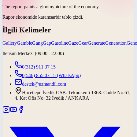
The report paints a
gloomy
picture of the economy.
Rapor ekonomide
karamsar
bir tablo çizdi.
İlgili Kelimeler
Gallery
Gamble
Gang
Gap
Gasoline
Gaze
Gear
Generate
Generation
Gene
İletişim Merkezi (09.00 - 22.00)
0(312) 911 37 15
0(546) 855 07 15
(WhatsApp)
destek@uzmandil.com
Hacettepe İvedik OSB. Teknokenti 1368. Cadde No.61,
4. Kat Ofis No: 32 İvedik / ANKARA