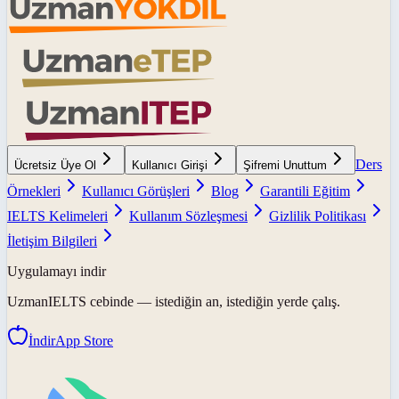
Ders
Ücretsiz Üye Ol
Kullanıcı Girişi
Şifremi Unuttum
Örnekleri
Kullanıcı Görüşleri
Blog
Garantili Eğitim
IELTS Kelimeleri
Kullanım Sözleşmesi
Gizlilik Politikası
İletişim Bilgileri
Uygulamayı indir
UzmanIELTS
cebinde — istediğin an, istediğin yerde çalış.
İndir
App Store