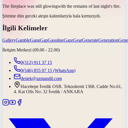
The fireplace was still
glowing
with the remains of last night's fire.
Şömine dün geceki ateşin kalıntılarıyla hala
kırmızıydı
.
İlgili Kelimeler
Gallery
Gamble
Gang
Gap
Gasoline
Gaze
Gear
Generate
Generation
Gene
İletişim Merkezi (09.00 - 22.00)
0(312) 911 37 15
0(546) 855 07 15
(WhatsApp)
destek@uzmandil.com
Hacettepe İvedik OSB. Teknokenti 1368. Cadde No.61,
4. Kat Ofis No: 32 İvedik / ANKARA