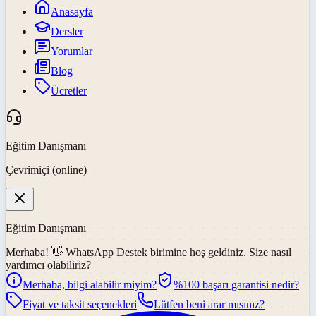
Anasayfa
Dersler
Yorumlar
Blog
Ücretler
Eğitim Danışmanı
Çevrimiçi (online)
Eğitim Danışmanı
Merhaba! 👋
WhatsApp Destek
birimine hoş geldiniz. Size nasıl
yardımcı olabiliriz?
Merhaba, bilgi alabilir miyim?
%100 başarı garantisi nedir?
Fiyat ve taksit seçenekleri
Lütfen beni arar mısınız?