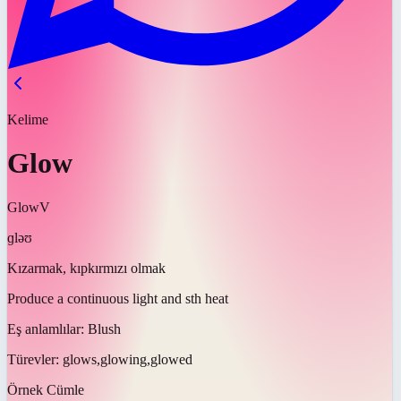
Kelime
Glow
Glow
V
ɡləʊ
Kızarmak, kıpkırmızı olmak
Produce a continuous light and sth heat
Eş anlamlılar:
Blush
Türevler:
glows,glowing,glowed
Örnek Cümle