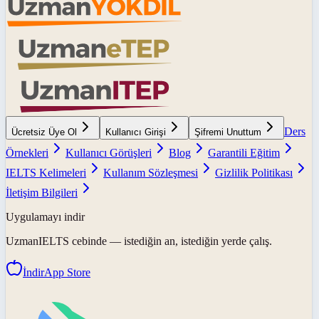
Ders
Ücretsiz Üye Ol
Kullanıcı Girişi
Şifremi Unuttum
Örnekleri
Kullanıcı Görüşleri
Blog
Garantili Eğitim
IELTS Kelimeleri
Kullanım Sözleşmesi
Gizlilik Politikası
İletişim Bilgileri
Uygulamayı indir
UzmanIELTS
cebinde — istediğin an, istediğin yerde çalış.
İndir
App Store