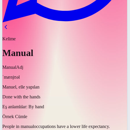
Kelime
Manual
Manual
Adj
ˈmænjʊəl
Manuel, elle yapılan
Done with the hands
Eş anlamlılar:
By hand
Örnek Cümle
People in
manual
occupations have a lower life expectancy.