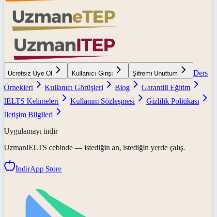
Ders
Ücretsiz Üye Ol
Kullanıcı Girişi
Şifremi Unuttum
Örnekleri
Kullanıcı Görüşleri
Blog
Garantili Eğitim
IELTS Kelimeleri
Kullanım Sözleşmesi
Gizlilik Politikası
İletişim Bilgileri
Uygulamayı indir
UzmanIELTS
cebinde — istediğin an, istediğin yerde çalış.
İndir
App Store