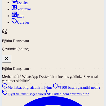
Dersler
Yorumlar
Blog
Ücretler
Eğitim Danışmanı
Çevrimiçi (online)
Eğitim Danışmanı
Merhaba! 👋
WhatsApp Destek
birimine hoş geldiniz. Size nasıl
yardımcı olabiliriz?
Merhaba, bilgi alabilir miyim?
%100 başarı garantisi nedir?
Fiyat ve taksit seçenekleri
Lütfen beni arar mısınız?