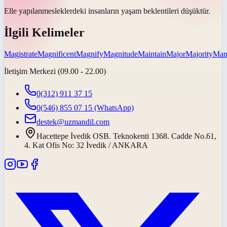
Elle yapılan
mesleklerdeki insanların yaşam beklentileri düşüktür.
İlgili Kelimeler
Magistrate
Magnificent
Magnify
Magnitude
Maintain
Major
Majority
Mani
İletişim Merkezi (09.00 - 22.00)
0(312) 911 37 15
0(546) 855 07 15
(WhatsApp)
destek@uzmandil.com
Hacettepe İvedik OSB. Teknokenti 1368. Cadde No.61,
4. Kat Ofis No: 32 İvedik / ANKARA