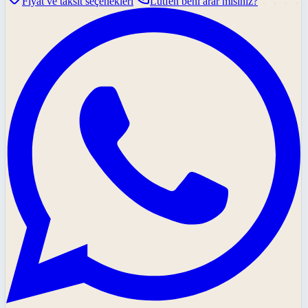
Fiyat ve taksit seçenekleri
Lütfen beni arar mısınız?