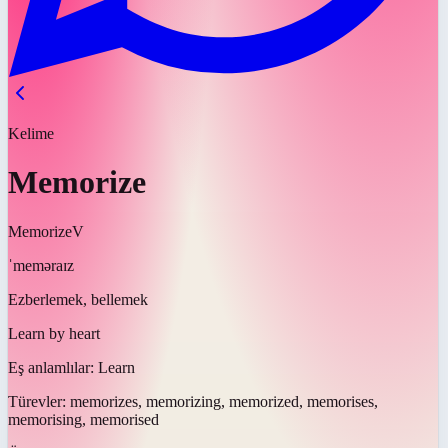
Kelime
Memorize
Memorize
V
ˈmeməraɪz
Ezberlemek, bellemek
Learn by heart
Eş anlamlılar:
Learn
Türevler:
memorizes, memorizing, memorized, memorises,
memorising, memorised