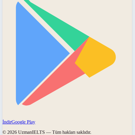
İndir
Google Play
©
2026
UzmanIELTS
— Tüm hakları saklıdır.