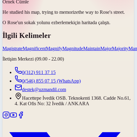
Örnek Cümle
He studied his map, trying to
memorize
the way to Rose's street.
O Rose'un sokak yolunu
ezberlemek
için haritada çalıştı.
İlgili Kelimeler
Magistrate
Magnificent
Magnify
Magnitude
Maintain
Major
Majority
Mani
İletişim Merkezi (09.00 - 22.00)
0(312) 911 37 15
0(546) 855 07 15
(WhatsApp)
destek@uzmandil.com
Hacettepe İvedik OSB. Teknokenti 1368. Cadde No.61,
4. Kat Ofis No: 32 İvedik / ANKARA