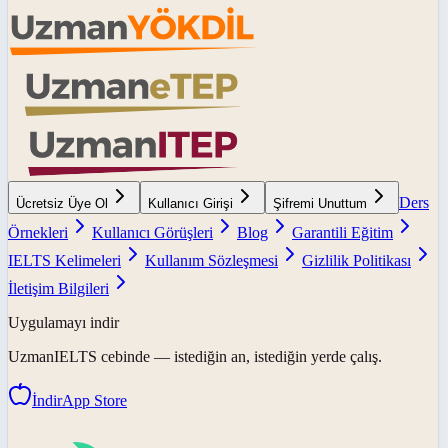
Ders
Ücretsiz Üye Ol
Kullanıcı Girişi
Şifremi Unuttum
Örnekleri
Kullanıcı Görüşleri
Blog
Garantili Eğitim
IELTS Kelimeleri
Kullanım Sözleşmesi
Gizlilik Politikası
İletişim Bilgileri
Uygulamayı indir
UzmanIELTS
cebinde — istediğin an, istediğin yerde çalış.
İndir
App Store