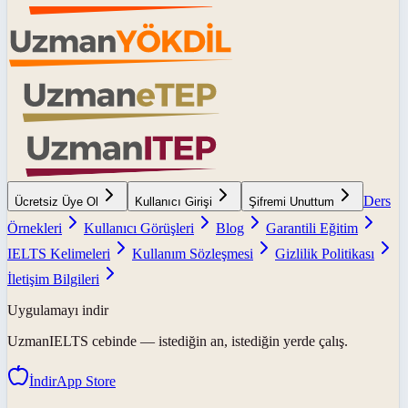
Ders
Ücretsiz Üye Ol
Kullanıcı Girişi
Şifremi Unuttum
Örnekleri
Kullanıcı Görüşleri
Blog
Garantili Eğitim
IELTS Kelimeleri
Kullanım Sözleşmesi
Gizlilik Politikası
İletişim Bilgileri
Uygulamayı indir
UzmanIELTS
cebinde — istediğin an, istediğin yerde çalış.
İndir
App Store