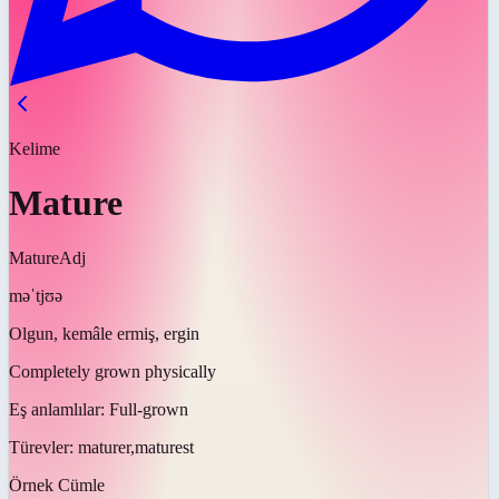
Kelime
Mature
Mature
Adj
məˈtjʊə
Olgun, kemâle ermiş, ergin
Completely grown physically
Eş anlamlılar:
Full-grown
Türevler:
maturer,maturest
Örnek Cümle