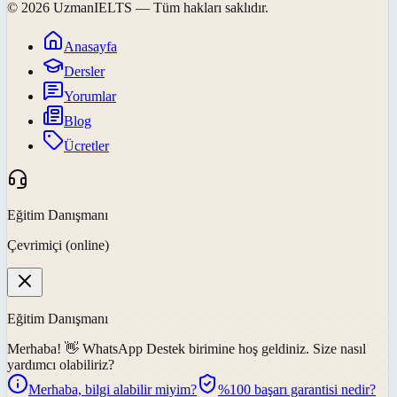
©
2026
UzmanIELTS
— Tüm hakları saklıdır.
Anasayfa
Dersler
Yorumlar
Blog
Ücretler
Eğitim Danışmanı
Çevrimiçi (online)
Eğitim Danışmanı
Merhaba! 👋
WhatsApp Destek
birimine hoş geldiniz. Size nasıl
yardımcı olabiliriz?
Merhaba, bilgi alabilir miyim?
%100 başarı garantisi nedir?