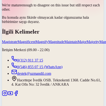
We're
mature
enough to disagree on this issue but still respect each
other.
Bu konuda aynı fikirde olmayacak kadar
olgunuz
ama hala
birbirimize saygı duyarız.
İlgili Kelimeler
Magistrate
Magnificent
Magnify
Magnitude
Maintain
Major
Majority
Mani
İletişim Merkezi (09.00 - 22.00)
0(312) 911 37 15
0(546) 855 07 15
(WhatsApp)
destek@uzmandil.com
Hacettepe İvedik OSB. Teknokenti 1368. Cadde No.61,
4. Kat Ofis No: 32 İvedik / ANKARA