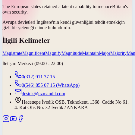
The European states retained a latent capability to
menace
Britain's
own security.
Avrupa devletleri İngiltere'nin kendi güvenliğini
tehdit etmek
için
gizli bir yeteneği elinde bulundurdu.
İlgili Kelimeler
Magistrate
Magnificent
Magnify
Magnitude
Maintain
Major
Majority
Mani
İletişim Merkezi (09.00 - 22.00)
0(312) 911 37 15
0(546) 855 07 15
(WhatsApp)
destek@uzmandil.com
Hacettepe İvedik OSB. Teknokenti 1368. Cadde No.61,
4. Kat Ofis No: 32 İvedik / ANKARA