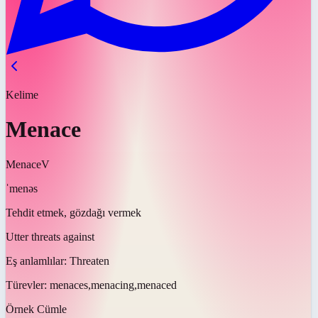
Kelime
Menace
Menace
V
ˈmenəs
Tehdit etmek, gözdağı vermek
Utter threats against
Eş anlamlılar:
Threaten
Türevler:
menaces,menacing,menaced
Örnek Cümle