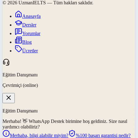
©
2026
UzmanIELTS
— Tüm hakları saklıdır.
Anasayfa
Dersler
Yorumlar
Blog
Ücretler
Eğitim Danışmanı
Çevrimiçi (online)
Eğitim Danışmanı
Merhaba! 👋
WhatsApp Destek
birimine hoş geldiniz. Size nasıl
yardımcı olabiliriz?
Merhaba, bilgi alabilir miyim?
%100 başarı garantisi nedir?