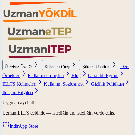
Ders
Ücretsiz Üye Ol
Kullanıcı Girişi
Şifremi Unuttum
Örnekleri
Kullanıcı Görüşleri
Blog
Garantili Eğitim
IELTS Kelimeleri
Kullanım Sözleşmesi
Gizlilik Politikası
İletişim Bilgileri
Uygulamayı indir
UzmanIELTS
cebinde — istediğin an, istediğin yerde çalış.
İndir
App Store