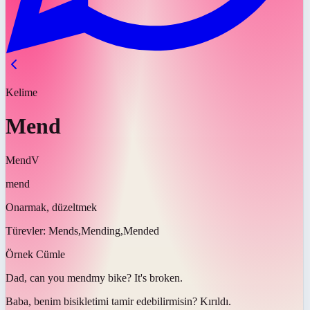
Kelime
Mend
Mend
V
mend
Onarmak, düzeltmek
Türevler:
Mends,Mending,Mended
Örnek Cümle
Dad, can you
mend
my bike? It's broken.
Baba, benim bisikletimi
tamir edebilir
misin? Kırıldı.