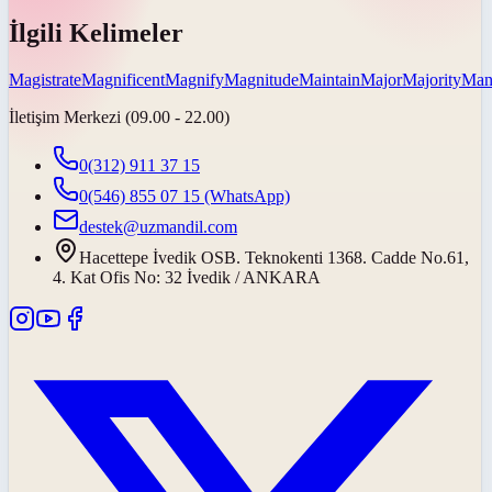
İlgili Kelimeler
Magistrate
Magnificent
Magnify
Magnitude
Maintain
Major
Majority
Mani
İletişim Merkezi (09.00 - 22.00)
0(312) 911 37 15
0(546) 855 07 15
(WhatsApp)
destek@uzmandil.com
Hacettepe İvedik OSB. Teknokenti 1368. Cadde No.61,
4. Kat Ofis No: 32 İvedik / ANKARA