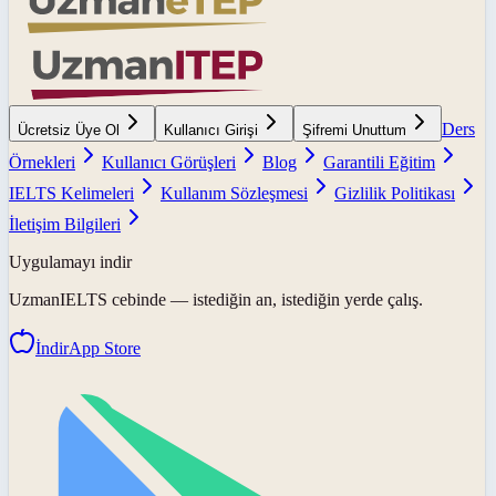
Ders
Ücretsiz Üye Ol
Kullanıcı Girişi
Şifremi Unuttum
Örnekleri
Kullanıcı Görüşleri
Blog
Garantili Eğitim
IELTS Kelimeleri
Kullanım Sözleşmesi
Gizlilik Politikası
İletişim Bilgileri
Uygulamayı indir
UzmanIELTS
cebinde — istediğin an, istediğin yerde çalış.
İndir
App Store