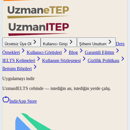
Ders
Ücretsiz Üye Ol
Kullanıcı Girişi
Şifremi Unuttum
Örnekleri
Kullanıcı Görüşleri
Blog
Garantili Eğitim
IELTS Kelimeleri
Kullanım Sözleşmesi
Gizlilik Politikası
İletişim Bilgileri
Uygulamayı indir
UzmanIELTS
cebinde — istediğin an, istediğin yerde çalış.
İndir
App Store