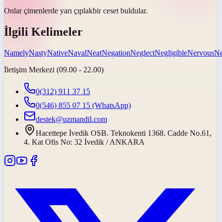
Onlar çimenlerde yarı
çıplak
bir ceset buldular.
İlgili Kelimeler
Namely
Nasty
Native
Naval
Neat
Negation
Neglect
Negligible
Nervous
Ne
İletişim Merkezi (09.00 - 22.00)
0(312) 911 37 15
0(546) 855 07 15
(WhatsApp)
destek@uzmandil.com
Hacettepe İvedik OSB. Teknokenti 1368. Cadde No.61,
4. Kat Ofis No: 32 İvedik / ANKARA