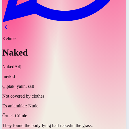
Kelime
Naked
Naked
Adj
ˈneɪkɪd
Çıplak, yalın, salt
Not covered by clothes
Eş anlamlılar:
Nude
Örnek Cümle
They found the body lying half
naked
in the grass.