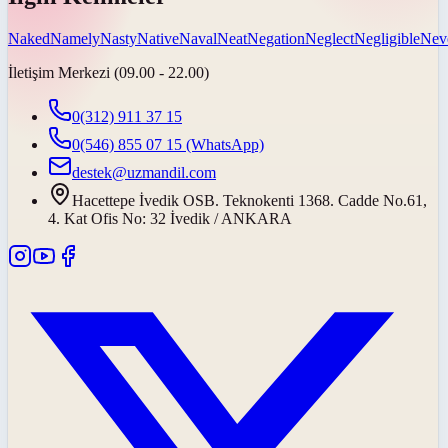
Naked
Namely
Nasty
Native
Naval
Neat
Negation
Neglect
Negligible
Neve
İletişim Merkezi (09.00 - 22.00)
0(312) 911 37 15
0(546) 855 07 15
(WhatsApp)
destek@uzmandil.com
Hacettepe İvedik OSB. Teknokenti 1368. Cadde No.61,
4. Kat Ofis No: 32 İvedik / ANKARA