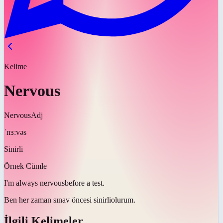
Kelime
Nervous
Nervous
Adj
ˈnɜːvəs
Sinirli
Örnek Cümle
I'm always
nervous
before a test.
Ben her zaman sınav öncesi
sinirli
olurum.
İlgili Kelimeler