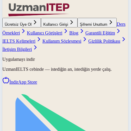
Ders
Ücretsiz Üye Ol
Kullanıcı Girişi
Şifremi Unuttum
Örnekleri
Kullanıcı Görüşleri
Blog
Garantili Eğitim
IELTS Kelimeleri
Kullanım Sözleşmesi
Gizlilik Politikası
İletişim Bilgileri
Uygulamayı indir
UzmanIELTS
cebinde — istediğin an, istediğin yerde çalış.
İndir
App Store