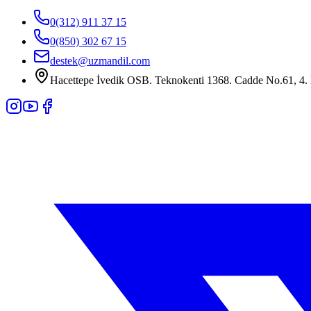
0(312) 911 37 15
0(850) 302 67 15
destek@uzmandil.com
Hacettepe İvedik OSB. Teknokenti 1368. Cadde No.61, 4