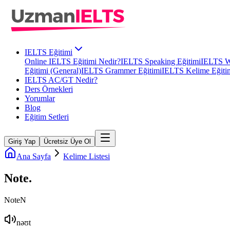
IELTS Eğitimi
Online IELTS Eğitimi Nedir?
IELTS Speaking Eğitimi
IELTS Wr
Eğitimi (General)
IELTS Grammer Eğitimi
IELTS Kelime Eğiti
IELTS AC/GT Nedir?
Ders Örnekleri
Yorumlar
Blog
Eğitim Setleri
Giriş Yap
Ücretsiz Üye Ol
Ana Sayfa
Kelime Listesi
Note
.
Note
N
nəʊt