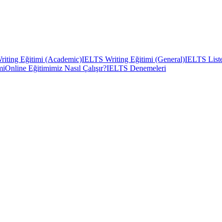
iting Eğitimi (Academic)
IELTS Writing Eğitimi (General)
IELTS Liste
mi
Online Eğitimimiz Nasıl Çalışır?
IELTS Denemeleri