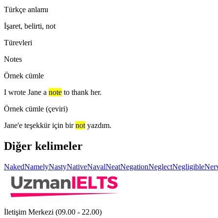
Türkçe anlamı
İşaret, belirti, not
Türevleri
Notes
Örnek cümle
I wrote Jane a
note
to thank her.
Örnek cümle (çeviri)
Jane'e teşekkür için bir
not
yazdım.
Diğer kelimeler
Naked
Namely
Nasty
Native
Naval
Neat
Negation
Neglect
Negligible
Ner
İletişim Merkezi (09.00 - 22.00)