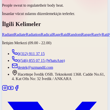
People sweat to
regulate
their body heat.
İnsanlar vücut ısılarını
düzenlemek
için terlerler.
İlgili Kelimeler
Radiant
Radiate
Radiation
Radical
Rage
Raid
Random
Range
Rarely
Ratif
İletişim Merkezi (09.00 - 22.00)
0(312) 911 37 15
0(546) 855 07 15
(WhatsApp)
destek@uzmandil.com
Hacettepe İvedik OSB. Teknokenti 1368. Cadde No.61,
4. Kat Ofis No: 32 İvedik / ANKARA