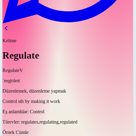
Kelime
Regulate
Regulate
V
ˈreɡjʊleɪt
Düzenlemek, düzenleme yapmak
Control sth by making it work
Eş anlamlılar:
Control
Türevler:
regulates,regulating,regulated
Örnek Cümle