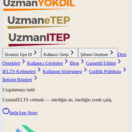
Ders
Ücretsiz Üye Ol
Kullanıcı Girişi
Şifremi Unuttum
Örnekleri
Kullanıcı Görüşleri
Blog
Garantili Eğitim
IELTS Kelimeleri
Kullanım Sözleşmesi
Gizlilik Politikası
İletişim Bilgileri
Uygulamayı indir
UzmanIELTS
cebinde — istediğin an, istediğin yerde çalış.
İndir
App Store