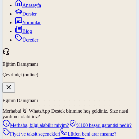
Anasayfa
Dersler
Yorumlar
Blog
Ücretler
Eğitim Danışmanı
Çevrimiçi (online)
Eğitim Danışmanı
Merhaba! 👋
WhatsApp Destek
birimine hoş geldiniz. Size nasıl
yardımcı olabiliriz?
Merhaba, bilgi alabilir miyim?
%100 başarı garantisi nedir?
Fiyat ve taksit seçenekleri
Lütfen beni arar mısınız?