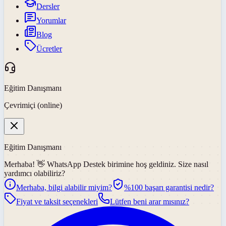
Dersler
Yorumlar
Blog
Ücretler
Eğitim Danışmanı
Çevrimiçi (online)
Eğitim Danışmanı
Merhaba! 👋
WhatsApp Destek
birimine hoş geldiniz. Size nasıl
yardımcı olabiliriz?
Merhaba, bilgi alabilir miyim?
%100 başarı garantisi nedir?
Fiyat ve taksit seçenekleri
Lütfen beni arar mısınız?