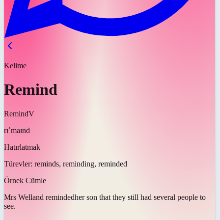
Kelime
Remind
Remind
V
rɪˈmaɪnd
Hatırlatmak
Türevler:
reminds, reminding, reminded
Örnek Cümle
Mrs Welland
reminded
her son that they still had several people to
see.