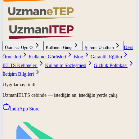
Ders
Ücretsiz Üye Ol
Kullanıcı Girişi
Şifremi Unuttum
Örnekleri
Kullanıcı Görüşleri
Blog
Garantili Eğitim
IELTS Kelimeleri
Kullanım Sözleşmesi
Gizlilik Politikası
İletişim Bilgileri
Uygulamayı indir
UzmanIELTS
cebinde — istediğin an, istediğin yerde çalış.
İndir
App Store