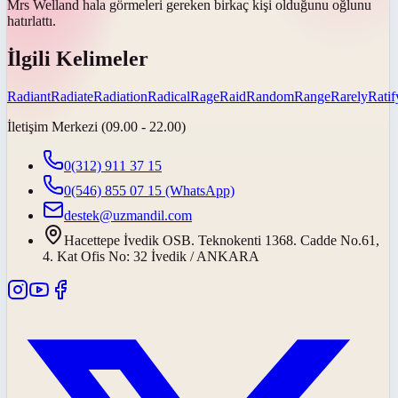
Mrs Welland hala görmeleri gereken birkaç kişi olduğunu oğlunu
hatırlattı
.
İlgili Kelimeler
Radiant
Radiate
Radiation
Radical
Rage
Raid
Random
Range
Rarely
Ratif
İletişim Merkezi (09.00 - 22.00)
0(312) 911 37 15
0(546) 855 07 15
(WhatsApp)
destek@uzmandil.com
Hacettepe İvedik OSB. Teknokenti 1368. Cadde No.61,
4. Kat Ofis No: 32 İvedik / ANKARA