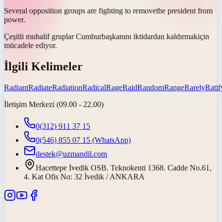
Several opposition groups are fighting to
remove
the president from
power.
Çeşitli muhalif gruplar Cumhurbaşkanını iktidardan
kaldırmak
için
mücadele ediyor.
İlgili Kelimeler
Radiant
Radiate
Radiation
Radical
Rage
Raid
Random
Range
Rarely
Ratif
İletişim Merkezi (09.00 - 22.00)
0(312) 911 37 15
0(546) 855 07 15
(WhatsApp)
destek@uzmandil.com
Hacettepe İvedik OSB. Teknokenti 1368. Cadde No.61,
4. Kat Ofis No: 32 İvedik / ANKARA