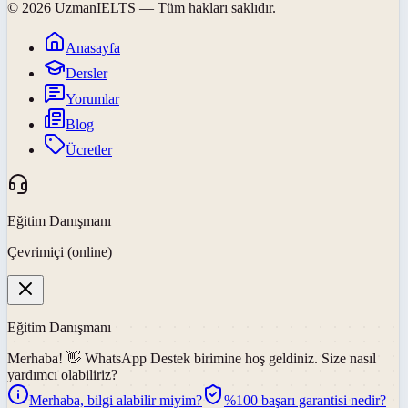
©
2026
UzmanIELTS
— Tüm hakları saklıdır.
Anasayfa
Dersler
Yorumlar
Blog
Ücretler
Eğitim Danışmanı
Çevrimiçi (online)
Eğitim Danışmanı
Merhaba! 👋
WhatsApp Destek
birimine hoş geldiniz. Size nasıl
yardımcı olabiliriz?
Merhaba, bilgi alabilir miyim?
%100 başarı garantisi nedir?