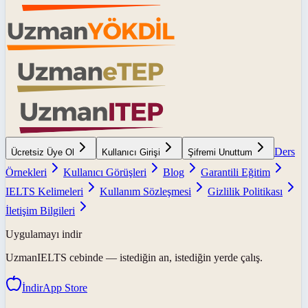
Ders
Ücretsiz Üye Ol
Kullanıcı Girişi
Şifremi Unuttum
Örnekleri
Kullanıcı Görüşleri
Blog
Garantili Eğitim
IELTS Kelimeleri
Kullanım Sözleşmesi
Gizlilik Politikası
İletişim Bilgileri
Uygulamayı indir
UzmanIELTS
cebinde — istediğin an, istediğin yerde çalış.
İndir
App Store