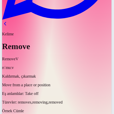
Kelime
Remove
Remove
V
rɪˈmuːv
Kaldırmak, çıkarmak
Move from a place or position
Eş anlamlılar:
Take off
Türevler:
removes,removing,removed
Örnek Cümle