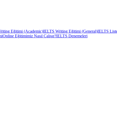
iting Eğitimi (Academic)
IELTS Writing Eğitimi (General)
IELTS Liste
mi
Online Eğitimimiz Nasıl Çalışır?
IELTS Denemeleri