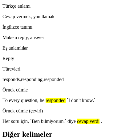
Türkçe anlamı
Cevap vermek, yanıtlamak
İngilizce tanımı
Make a reply, answer
Eş anlamlılar
Reply
Türevleri
responds,responding,responded
Örnek cümle
To every question, he
responded
`I don't know.`
Örnek cümle (çeviri)
Her soru için, `Ben bilmiyorum.` diye
cevap verdi
.
Diğer kelimeler