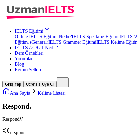
IELTS Eğitimi
Online IELTS Eğitimi Nedir?
IELTS Speaking Eğitimi
IELTS Wr
Eğitimi (General)
IELTS Grammer Eğitimi
IELTS Kelime Eğiti
IELTS AC/GT Nedir?
Ders Örnekleri
Yorumlar
Blog
Eğitim Setleri
Giriş Yap
Ücretsiz Üye Ol
Ana Sayfa
Kelime Listesi
Respond
.
Respond
V
rɪˈspɒnd