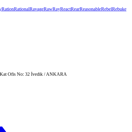
y
Ration
Rational
Ravage
Raw
Ray
React
Rear
Reasonable
Rebel
Rebuke
. Kat Ofis No: 32 İvedik / ANKARA