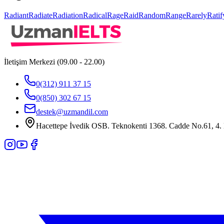
Radiant
Radiate
Radiation
Radical
Rage
Raid
Random
Range
Rarely
Ratif
İletişim Merkezi (09.00 - 22.00)
0(312) 911 37 15
0(850) 302 67 15
destek@uzmandil.com
Hacettepe İvedik OSB. Teknokenti 1368. Cadde No.61, 4