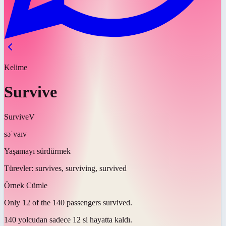
Kelime
Survive
Survive
V
səˈvaɪv
Yaşamayı sürdürmek
Türevler:
survives, surviving, survived
Örnek Cümle
Only 12 of the 140 passengers
survived
.
140 yolcudan sadece 12 si
hayatta kaldı
.