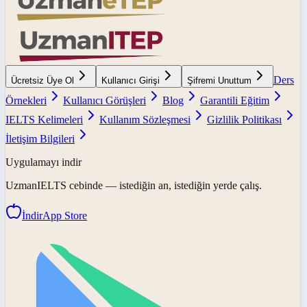
Ders
Ücretsiz Üye Ol
Kullanıcı Girişi
Şifremi Unuttum
Örnekleri
Kullanıcı Görüşleri
Blog
Garantili Eğitim
IELTS Kelimeleri
Kullanım Sözleşmesi
Gizlilik Politikası
İletişim Bilgileri
Uygulamayı indir
UzmanIELTS
cebinde — istediğin an, istediğin yerde çalış.
İndir
App Store