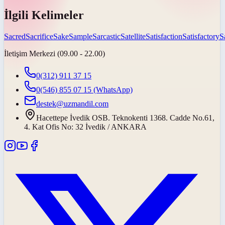
İlgili Kelimeler
Sacred
Sacrifice
Sake
Sample
Sarcastic
Satellite
Satisfaction
Satisfactory
S
İletişim Merkezi (09.00 - 22.00)
0(312) 911 37 15
0(546) 855 07 15
(WhatsApp)
destek@uzmandil.com
Hacettepe İvedik OSB. Teknokenti 1368. Cadde No.61,
4. Kat Ofis No: 32 İvedik / ANKARA