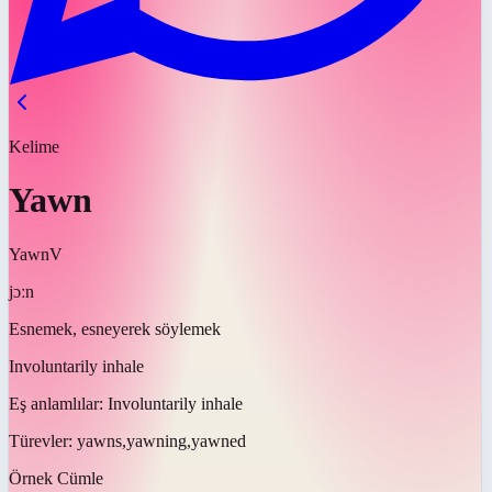
Kelime
Yawn
Yawn
V
jɔːn
Esnemek, esneyerek söylemek
Involuntarily inhale
Eş anlamlılar:
Involuntarily inhale
Türevler:
yawns,yawning,yawned
Örnek Cümle