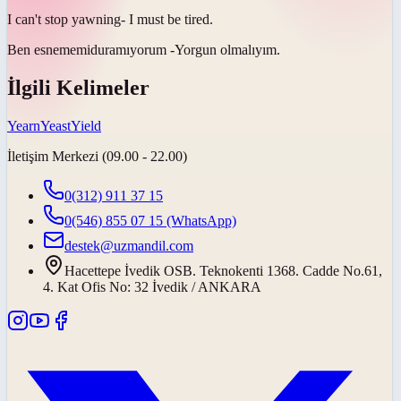
I can't stop
yawning
- I must be tired.
Ben
esnememi
duramıyorum -Yorgun olmalıyım.
İlgili Kelimeler
Yearn
Yeast
Yield
İletişim Merkezi (09.00 - 22.00)
0(312) 911 37 15
0(546) 855 07 15
(WhatsApp)
destek@uzmandil.com
Hacettepe İvedik OSB. Teknokenti 1368. Cadde No.61,
4. Kat Ofis No: 32 İvedik / ANKARA