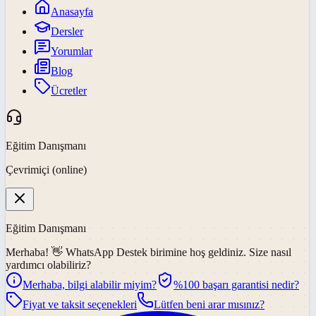
Anasayfa
Dersler
Yorumlar
Blog
Ücretler
Eğitim Danışmanı
Çevrimiçi (online)
Eğitim Danışmanı
Merhaba! 👋
WhatsApp Destek
birimine hoş geldiniz. Size nasıl
yardımcı olabiliriz?
Merhaba, bilgi alabilir miyim?
%100 başarı garantisi nedir?
Fiyat ve taksit seçenekleri
Lütfen beni arar mısınız?