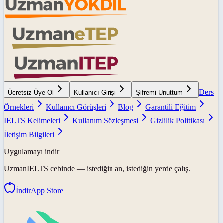
Ders
Ücretsiz Üye Ol
Kullanıcı Girişi
Şifremi Unuttum
Örnekleri
Kullanıcı Görüşleri
Blog
Garantili Eğitim
IELTS Kelimeleri
Kullanım Sözleşmesi
Gizlilik Politikası
İletişim Bilgileri
Uygulamayı indir
UzmanIELTS
cebinde — istediğin an, istediğin yerde çalış.
İndir
App Store