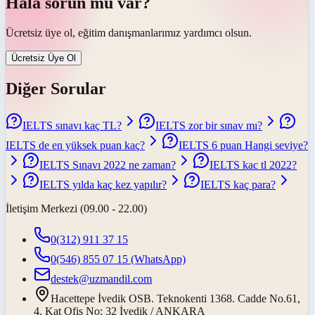
Hâlâ sorun mu var?
Ücretsiz üye ol, eğitim danışmanlarımız yardımcı olsun.
Ücretsiz Üye Ol
Diğer Sorular
IELTS sınavı kaç TL?
IELTS zor bir sınav mı?
IELTS de en yüksek puan kaç?
IELTS 6 puan Hangi seviye?
IELTS Sınavı 2022 ne zaman?
IELTS kac tl 2022?
IELTS yılda kaç kez yapılır?
IELTS kaç para?
İletişim Merkezi (09.00 - 22.00)
0(312) 911 37 15
0(546) 855 07 15
(WhatsApp)
destek@uzmandil.com
Hacettepe İvedik OSB. Teknokenti 1368. Cadde No.61,
4. Kat Ofis No: 32 İvedik / ANKARA