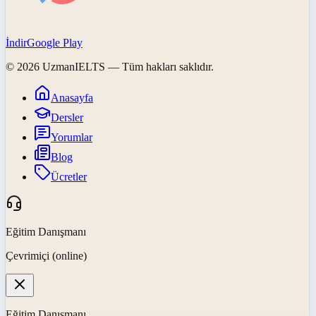
İndir
Google Play
©
2026
UzmanIELTS
— Tüm hakları saklıdır.
Anasayfa
Dersler
Yorumlar
Blog
Ücretler
Eğitim Danışmanı
Çevrimiçi (online)
Eğitim Danışmanı