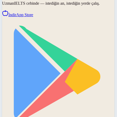
UzmanIELTS
cebinde — istediğin an, istediğin yerde çalış.
İndir
App Store