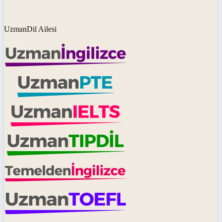
UzmanDil Ailesi