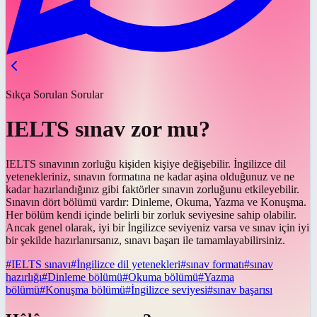
Sıkça Sorulan Sorular
IELTS sınav zor mu?
IELTS sınavının zorluğu kişiden kişiye değişebilir. İngilizce dil
yetenekleriniz, sınavın formatına ne kadar aşina olduğunuz ve ne
kadar hazırlandığınız gibi faktörler sınavın zorluğunu etkileyebilir.
Sınavın dört bölümü vardır: Dinleme, Okuma, Yazma ve Konuşma.
Her bölüm kendi içinde belirli bir zorluk seviyesine sahip olabilir.
Ancak genel olarak, iyi bir İngilizce seviyeniz varsa ve sınav için iyi
bir şekilde hazırlanırsanız, sınavı başarı ile tamamlayabilirsiniz.
#
IELTS sınavı
#
İngilizce dil yetenekleri
#
sınav formatı
#
sınav
hazırlığı
#
Dinleme bölümü
#
Okuma bölümü
#
Yazma
bölümü
#
Konuşma bölümü
#
İngilizce seviyesi
#
sınav başarısı