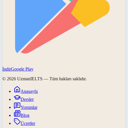
İndir
Google Play
©
2026
UzmanIELTS
— Tüm hakları saklıdır.
Anasayfa
Dersler
Yorumlar
Blog
Ücretler