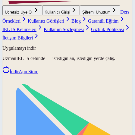
Ders
Ücretsiz Üye Ol
Kullanıcı Girişi
Şifremi Unuttum
Örnekleri
Kullanıcı Görüşleri
Blog
Garantili Eğitim
IELTS Kelimeleri
Kullanım Sözleşmesi
Gizlilik Politikası
İletişim Bilgileri
Uygulamayı indir
UzmanIELTS
cebinde — istediğin an, istediğin yerde çalış.
İndir
App Store