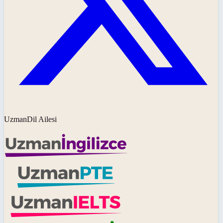
UzmanDil Ailesi