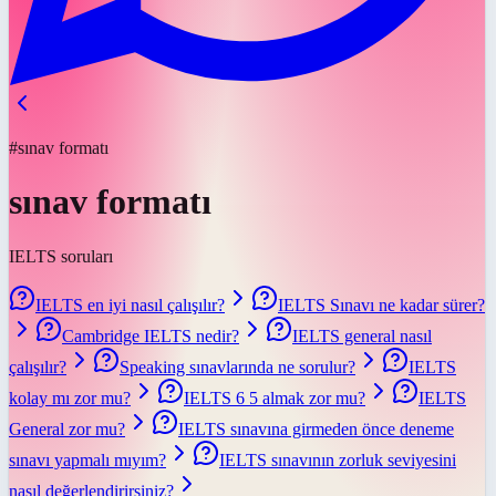
#sınav formatı
sınav formatı
IELTS soruları
IELTS en iyi nasıl çalışılır?
IELTS Sınavı ne kadar sürer?
Cambridge IELTS nedir?
IELTS general nasıl
çalışılır?
Speaking sınavlarında ne sorulur?
IELTS
kolay mı zor mu?
IELTS 6 5 almak zor mu?
IELTS
General zor mu?
IELTS sınavına girmeden önce deneme
sınavı yapmalı mıyım?
IELTS sınavının zorluk seviyesini
nasıl değerlendirirsiniz?