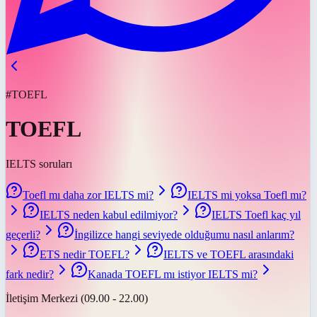
#TOEFL
TOEFL
IELTS soruları
Toefl mı daha zor IELTS mi?
IELTS mi yoksa Toefl mı?
IELTS neden kabul edilmiyor?
IELTS Toefl kaç yıl
geçerli?
İngilizce hangi seviyede olduğumu nasıl anlarım?
ETS nedir TOEFL?
IELTS ve TOEFL arasındaki
fark nedir?
Kanada TOEFL mı istiyor IELTS mi?
İletişim Merkezi (09.00 - 22.00)