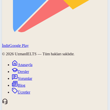
İndir
Google Play
©
2026
UzmanIELTS
— Tüm hakları saklıdır.
Anasayfa
Dersler
Yorumlar
Blog
Ücretler