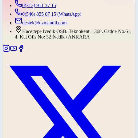
0(312) 911 37 15
0(546) 855 07 15
(WhatsApp)
destek@uzmandil.com
Hacettepe İvedik OSB. Teknokenti 1368. Cadde No.61,
4. Kat Ofis No: 32 İvedik / ANKARA