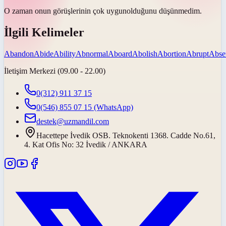
O zaman onun görüşlerinin çok
uygun
olduğunu düşünmedim.
İlgili Kelimeler
Abandon
Abide
Ability
Abnormal
Aboard
Abolish
Abortion
Abrupt
Abse
İletişim Merkezi (09.00 - 22.00)
0(312) 911 37 15
0(546) 855 07 15
(WhatsApp)
destek@uzmandil.com
Hacettepe İvedik OSB. Teknokenti 1368. Cadde No.61,
4. Kat Ofis No: 32 İvedik / ANKARA