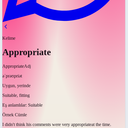
Kelime
Appropriate
Appropriate
Adj
əˈprəʊpriət
Uygun, yerinde
Suitable, fitting
Eş anlamlılar:
Suitable
Örnek Cümle
I didn't think his comments were very
appropriate
at the time.