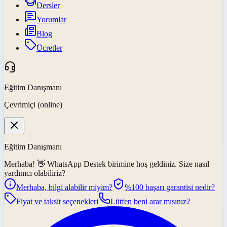
Dersler
Yorumlar
Blog
Ücretler
Eğitim Danışmanı
Çevrimiçi (online)
Eğitim Danışmanı
Merhaba! 👋
WhatsApp Destek
birimine hoş geldiniz. Size nasıl
yardımcı olabiliriz?
Merhaba, bilgi alabilir miyim?
%100 başarı garantisi nedir?
Fiyat ve taksit seçenekleri
Lütfen beni arar mısınız?