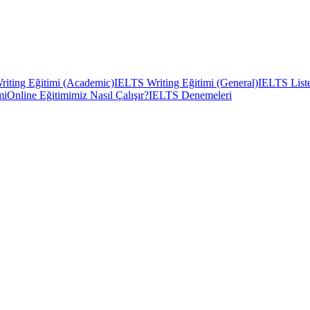
iting Eğitimi (Academic)
IELTS Writing Eğitimi (General)
IELTS Liste
mi
Online Eğitimimiz Nasıl Çalışır?
IELTS Denemeleri