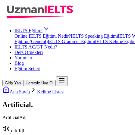
IELTS Eğitimi
Online IELTS Eğitimi Nedir?
IELTS Speaking Eğitimi
IELTS Wr
Eğitimi (General)
IELTS Grammer Eğitimi
IELTS Kelime Eğiti
IELTS AC/GT Nedir?
Ders Örnekleri
Yorumlar
Blog
Eğitim Setleri
Giriş Yap
Ücretsiz Üye Ol
Ana Sayfa
Kelime Listesi
Artificial
.
Artificial
Adj
ˌɑːtɪˈfɪʃl̩