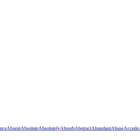
nce
Absent
Absolute
Absolutely
Absorb
Abstract
Abundant
Abuse
Accede