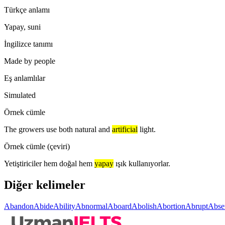
Türkçe anlamı
Yapay, suni
İngilizce tanımı
Made by people
Eş anlamlılar
Simulated
Örnek cümle
The growers use both natural and
artificial
light.
Örnek cümle (çeviri)
Yetiştiriciler hem doğal hem
yapay
ışık kullanıyorlar.
Diğer kelimeler
Abandon
Abide
Ability
Abnormal
Aboard
Abolish
Abortion
Abrupt
Abse