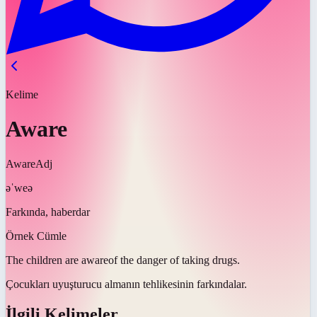
Kelime
Aware
Aware
Adj
əˈweə
Farkında, haberdar
Örnek Cümle
The children are
aware
of the danger of taking drugs.
Çocukları uyuşturucu almanın tehlikesinin
farkındalar
.
İlgili Kelimeler