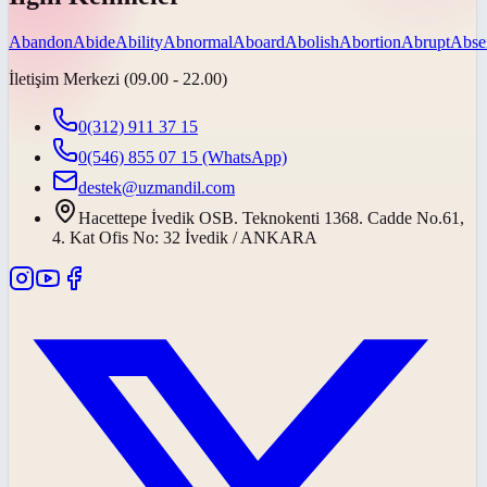
Abandon
Abide
Ability
Abnormal
Aboard
Abolish
Abortion
Abrupt
Abse
İletişim Merkezi (09.00 - 22.00)
0(312) 911 37 15
0(546) 855 07 15
(WhatsApp)
destek@uzmandil.com
Hacettepe İvedik OSB. Teknokenti 1368. Cadde No.61,
4. Kat Ofis No: 32 İvedik / ANKARA