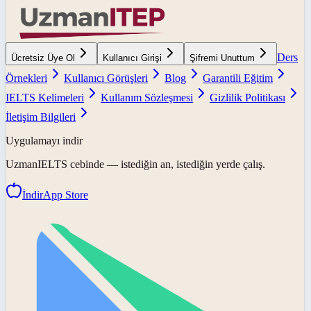
Ders
Ücretsiz Üye Ol
Kullanıcı Girişi
Şifremi Unuttum
Örnekleri
Kullanıcı Görüşleri
Blog
Garantili Eğitim
IELTS Kelimeleri
Kullanım Sözleşmesi
Gizlilik Politikası
İletişim Bilgileri
Uygulamayı indir
UzmanIELTS
cebinde — istediğin an, istediğin yerde çalış.
İndir
App Store