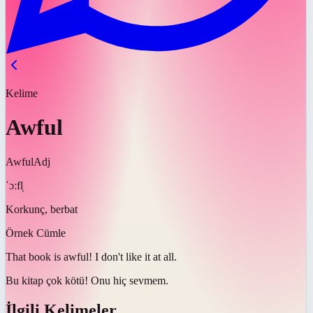
Kelime
Awful
Awful
Adj
ˈɔːfl̩
Korkunç, berbat
Örnek Cümle
That book is
awful
! I don't like it at all.
Bu kitap çok
kötü
! Onu hiç sevmem.
İlgili Kelimeler