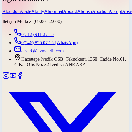
Abandon
Abide
Ability
Abnormal
Aboard
Abolish
Abortion
Abrupt
Abse
İletişim Merkezi (09.00 - 22.00)
0(312) 911 37 15
0(546) 855 07 15
(WhatsApp)
destek@uzmandil.com
Hacettepe İvedik OSB. Teknokenti 1368. Cadde No.61,
4. Kat Ofis No: 32 İvedik / ANKARA