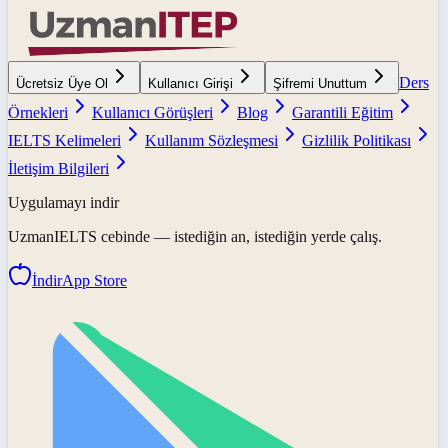
Ders
Ücretsiz Üye Ol
Kullanıcı Girişi
Şifremi Unuttum
Örnekleri
Kullanıcı Görüşleri
Blog
Garantili Eğitim
IELTS Kelimeleri
Kullanım Sözleşmesi
Gizlilik Politikası
İletişim Bilgileri
Uygulamayı indir
UzmanIELTS
cebinde — istediğin an, istediğin yerde çalış.
İndir
App Store