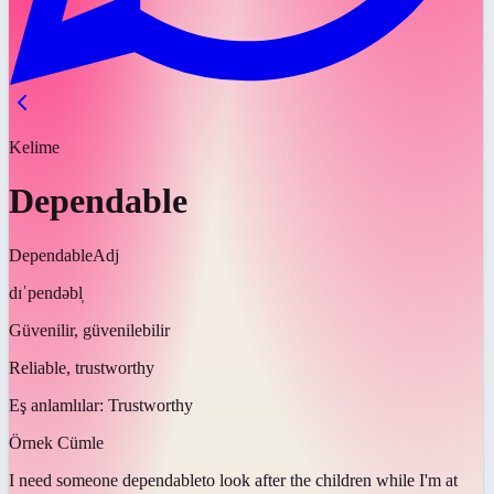
Kelime
Dependable
Dependable
Adj
dɪˈpendəbl̩
Güvenilir, güvenilebilir
Reliable, trustworthy
Eş anlamlılar:
Trustworthy
Örnek Cümle
I need someone
dependable
to look after the children while I'm at