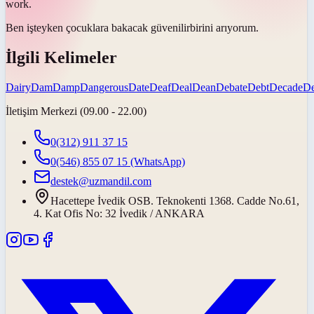
work.
Ben işteyken çocuklara bakacak
güvenilir
birini arıyorum.
İlgili Kelimeler
Dairy
Dam
Damp
Dangerous
Date
Deaf
Deal
Dean
Debate
Debt
Decade
D
İletişim Merkezi (09.00 - 22.00)
0(312) 911 37 15
0(546) 855 07 15
(WhatsApp)
destek@uzmandil.com
Hacettepe İvedik OSB. Teknokenti 1368. Cadde No.61,
4. Kat Ofis No: 32 İvedik / ANKARA