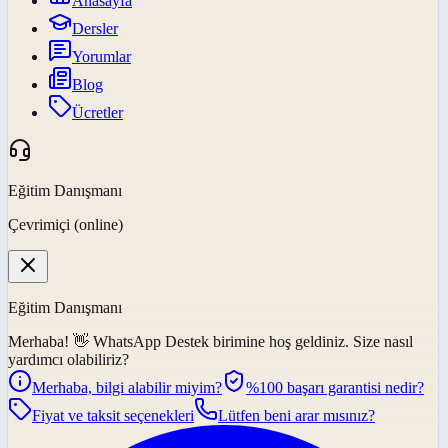
Anasayfa
Dersler
Yorumlar
Blog
Ücretler
Eğitim Danışmanı
Çevrimiçi (online)
Eğitim Danışmanı
Merhaba! 👋
WhatsApp Destek
birimine hoş geldiniz. Size nasıl
yardımcı olabiliriz?
Merhaba, bilgi alabilir miyim?
%100 başarı garantisi nedir?
Fiyat ve taksit seçenekleri
Lütfen beni arar mısınız?