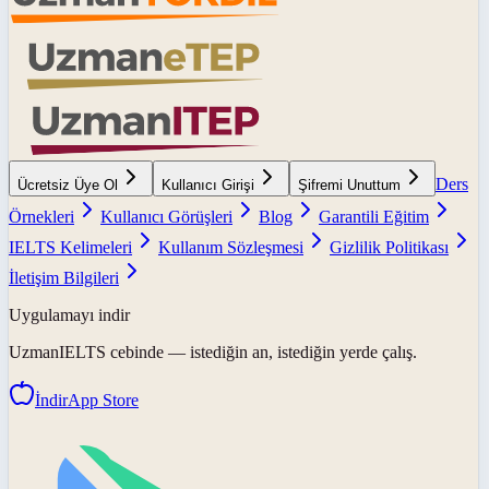
Ders
Ücretsiz Üye Ol
Kullanıcı Girişi
Şifremi Unuttum
Örnekleri
Kullanıcı Görüşleri
Blog
Garantili Eğitim
IELTS Kelimeleri
Kullanım Sözleşmesi
Gizlilik Politikası
İletişim Bilgileri
Uygulamayı indir
UzmanIELTS
cebinde — istediğin an, istediğin yerde çalış.
İndir
App Store