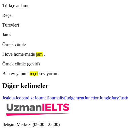
Türkçe anlamı
Reçel
Türevleri
Jams
Örnek cümle
I love home-made
jam
.
Örnek cümle (çeviri)
Ben ev yapımı
reçel
seviyorum.
Diğer kelimeler
Jealous
Jeopardize
Journal
Journalist
Judgement
Junction
Jungle
Jury
Justi
İletişim Merkezi (09.00 - 22.00)