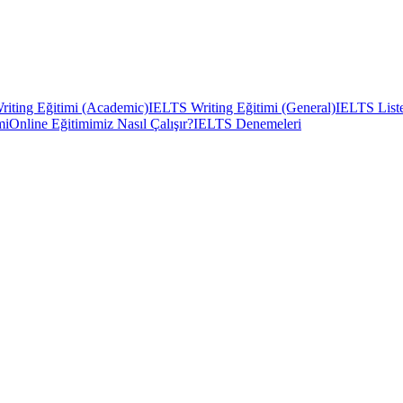
iting Eğitimi (Academic)
IELTS Writing Eğitimi (General)
IELTS Liste
mi
Online Eğitimimiz Nasıl Çalışır?
IELTS Denemeleri