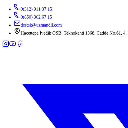
0(312) 911 37 15
0(850) 302 67 15
destek@uzmandil.com
Hacettepe İvedik OSB. Teknokenti 1368. Cadde No.61, 4