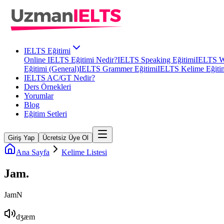
IELTS Eğitimi
Online IELTS Eğitimi Nedir?
IELTS Speaking Eğitimi
IELTS Wr
Eğitimi (General)
IELTS Grammer Eğitimi
IELTS Kelime Eğiti
IELTS AC/GT Nedir?
Ders Örnekleri
Yorumlar
Blog
Eğitim Setleri
Giriş Yap
Ücretsiz Üye Ol
Ana Sayfa
Kelime Listesi
Jam
.
Jam
N
dʒæm