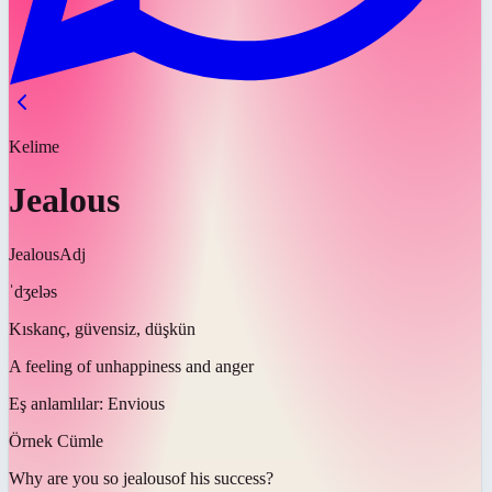
Kelime
Jealous
Jealous
Adj
ˈdʒeləs
Kıskanç, güvensiz, düşkün
A feeling of unhappiness and anger
Eş anlamlılar:
Envious
Örnek Cümle
Why are you so
jealous
of his success?