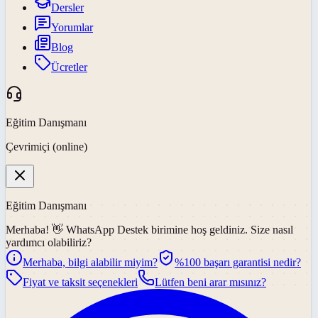
Dersler
Yorumlar
Blog
Ücretler
Eğitim Danışmanı
Çevrimiçi (online)
Eğitim Danışmanı
Merhaba! 👋
WhatsApp Destek
birimine hoş geldiniz. Size nasıl
yardımcı olabiliriz?
Merhaba, bilgi alabilir miyim?
%100 başarı garantisi nedir?
Fiyat ve taksit seçenekleri
Lütfen beni arar mısınız?