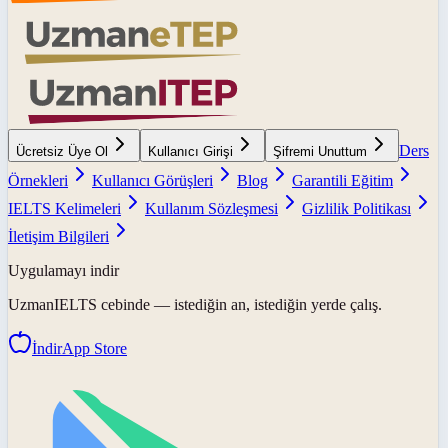
Ders
Ücretsiz Üye Ol
Kullanıcı Girişi
Şifremi Unuttum
Örnekleri
Kullanıcı Görüşleri
Blog
Garantili Eğitim
IELTS Kelimeleri
Kullanım Sözleşmesi
Gizlilik Politikası
İletişim Bilgileri
Uygulamayı indir
UzmanIELTS
cebinde — istediğin an, istediğin yerde çalış.
İndir
App Store