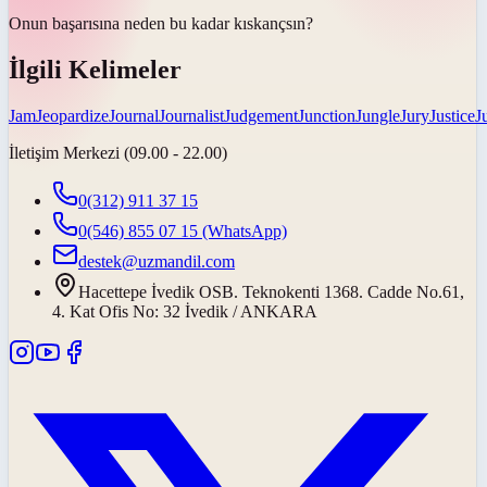
Onun başarısına neden bu kadar
kıskançsın
?
İlgili Kelimeler
Jam
Jeopardize
Journal
Journalist
Judgement
Junction
Jungle
Jury
Justice
J
İletişim Merkezi (09.00 - 22.00)
0(312) 911 37 15
0(546) 855 07 15
(WhatsApp)
destek@uzmandil.com
Hacettepe İvedik OSB. Teknokenti 1368. Cadde No.61,
4. Kat Ofis No: 32 İvedik / ANKARA