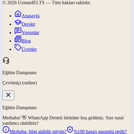
©
2026
UzmanIELTS
— Tüm hakları saklıdır.
Anasayfa
Dersler
Yorumlar
Blog
Ücretler
Eğitim Danışmanı
Çevrimiçi (online)
Eğitim Danışmanı
Merhaba! 👋
WhatsApp Destek
birimine hoş geldiniz. Size nasıl
yardımcı olabiliriz?
Merhaba, bilgi alabilir miyim?
%100 başarı garantisi nedir?