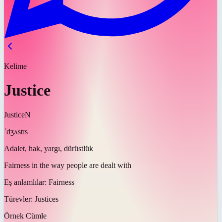
Kelime
Justice
Justice
N
ˈdʒʌstɪs
Adalet, hak, yargı, dürüstlük
Fairness in the way people are dealt with
Eş anlamlılar:
Fairness
Türevler:
Justices
Örnek Cümle