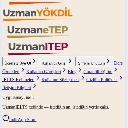
Ders
Ücretsiz Üye Ol
Kullanıcı Girişi
Şifremi Unuttum
Örnekleri
Kullanıcı Görüşleri
Blog
Garantili Eğitim
IELTS Kelimeleri
Kullanım Sözleşmesi
Gizlilik Politikası
İletişim Bilgileri
Uygulamayı indir
UzmanIELTS
cebinde — istediğin an, istediğin yerde çalış.
İndir
App Store