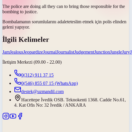
The police are doing all they can to bring those responsible for the
bombing to
justice
.
Bombalamanın sorumlularını
adalete
teslim etmek için polis elinden
geleni yapıyor.
İlgili Kelimeler
Jam
Jealous
Jeopardize
Journal
Journalist
Judgement
Junction
Jungle
Jury
J
İletişim Merkezi (09.00 - 22.00)
0(312) 911 37 15
0(546) 855 07 15
(WhatsApp)
destek@uzmandil.com
Hacettepe İvedik OSB. Teknokenti 1368. Cadde No.61,
4. Kat Ofis No: 32 İvedik / ANKARA