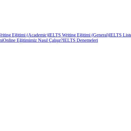
iting Eğitimi (Academic)
IELTS Writing Eğitimi (General)
IELTS Liste
mi
Online Eğitimimiz Nasıl Çalışır?
IELTS Denemeleri