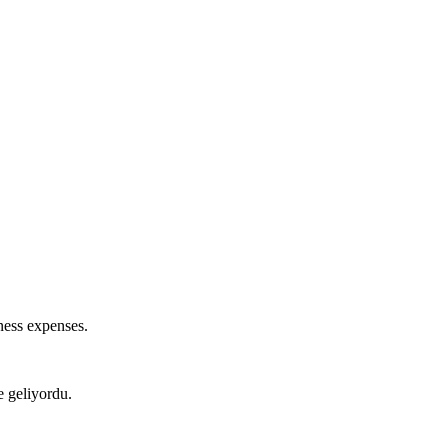
ness expenses.
e geliyordu.