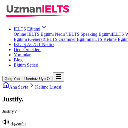
IELTS Eğitimi
Online IELTS Eğitimi Nedir?
IELTS Speaking Eğitimi
IELTS Wr
Eğitimi (General)
IELTS Grammer Eğitimi
IELTS Kelime Eğiti
IELTS AC/GT Nedir?
Ders Örnekleri
Yorumlar
Blog
Eğitim Setleri
Giriş Yap
Ücretsiz Üye Ol
Ana Sayfa
Kelime Listesi
Justify
.
Justify
V
ˈdʒʌstɪfaɪ