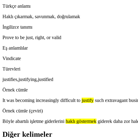
Türkçe anlamı
Haklı çıkarmak, savunmak, doğrulamak
İngilizce tanımı
Prove to be just, right, or valid
Eş anlamlılar
Vindicate
Türevleri
justifies,justifying,justified
Örnek cümle
It was becoming increasingly difficult to
justify
such extravagant busi
Örnek cümle (çeviri)
Böyle abartılı işletme giderlerini
haklı göstermek
giderek daha zor hal
Diğer kelimeler