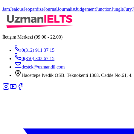
Jam
Jealous
Jeopardize
Journal
Journalist
Judgement
Junction
Jungle
Jury
J
İletişim Merkezi (09.00 - 22.00)
0(312) 911 37 15
0(850) 302 67 15
destek@uzmandil.com
Hacettepe İvedik OSB. Teknokenti 1368. Cadde No.61, 4