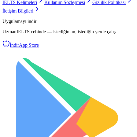
IELTS Kelimeleri
Kullanım Sözleşmesi
Gizlilik Politikası
İletişim Bilgileri
Uygulamayı indir
UzmanIELTS
cebinde — istediğin an, istediğin yerde çalış.
İndir
App Store