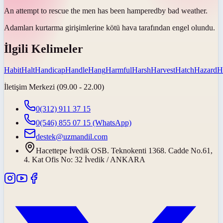
An attempt to rescue the men has been
hampered
by bad weather.
Adamları kurtarma girişimlerine kötü hava tarafından
engel olundu
.
İlgili Kelimeler
Habit
Halt
Handicap
Handle
Hang
Harmful
Harsh
Harvest
Hatch
Hazard
H
İletişim Merkezi (09.00 - 22.00)
0(312) 911 37 15
0(546) 855 07 15
(WhatsApp)
destek@uzmandil.com
Hacettepe İvedik OSB. Teknokenti 1368. Cadde No.61,
4. Kat Ofis No: 32 İvedik / ANKARA