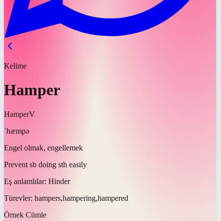
Kelime
Hamper
Hamper
V
ˈhæmpə
Engel olmak, engellemek
Prevent sb doing sth easily
Eş anlamlılar:
Hinder
Türevler:
hampers,hampering,hampered
Örnek Cümle