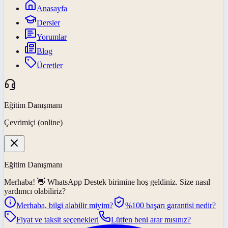
Anasayfa
Dersler
Yorumlar
Blog
Ücretler
Eğitim Danışmanı
Çevrimiçi (online)
Eğitim Danışmanı
Merhaba! 👋
WhatsApp Destek
birimine hoş geldiniz. Size nasıl
yardımcı olabiliriz?
Merhaba, bilgi alabilir miyim?
%100 başarı garantisi nedir?
Fiyat ve taksit seçenekleri
Lütfen beni arar mısınız?