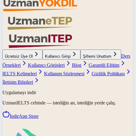
Ders
Ücretsiz Üye Ol
Kullanıcı Girişi
Şifremi Unuttum
Örnekleri
Kullanıcı Görüşleri
Blog
Garantili Eğitim
IELTS Kelimeleri
Kullanım Sözleşmesi
Gizlilik Politikası
İletişim Bilgileri
Uygulamayı indir
UzmanIELTS
cebinde — istediğin an, istediğin yerde çalış.
İndir
App Store