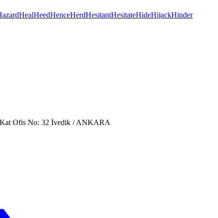
Hazard
Heal
Heed
Hence
Herd
Hesitant
Hesitate
Hide
Hijack
Hinder
. Kat Ofis No: 32 İvedik / ANKARA