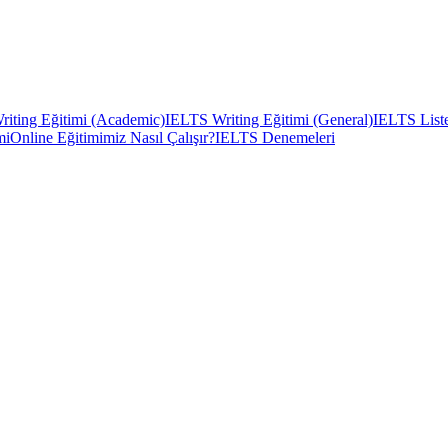
iting Eğitimi (Academic)
IELTS Writing Eğitimi (General)
IELTS Liste
mi
Online Eğitimimiz Nasıl Çalışır?
IELTS Denemeleri