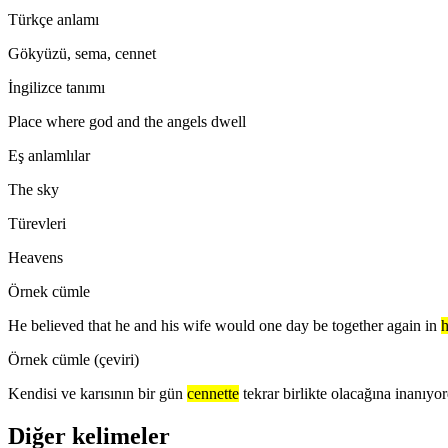
Türkçe anlamı
Gökyüzü, sema, cennet
İngilizce tanımı
Place where god and the angels dwell
Eş anlamlılar
The sky
Türevleri
Heavens
Örnek cümle
He believed that he and his wife would one day be together again in
Örnek cümle (çeviri)
Kendisi ve karısının bir gün
cennette
tekrar birlikte olacağına inanıyo
Diğer kelimeler