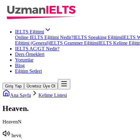
IELTS Eğitimi
Online IELTS Eğitimi Nedir?
IELTS Speaking Eğitimi
IELTS Wr
Eğitimi (General)
IELTS Grammer Eğitimi
IELTS Kelime Eğiti
IELTS AC/GT Nedir?
Ders Örnekleri
Yorumlar
Blog
Eğitim Setleri
Giriş Yap
Ücretsiz Üye Ol
Ana Sayfa
Kelime Listesi
Heaven
.
Heaven
N
ˈhevn̩