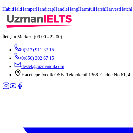
Habit
Halt
Hamper
Handicap
Handle
Hang
Harmful
Harsh
Harvest
Hatch
İletişim Merkezi (09.00 - 22.00)
0(312) 911 37 15
0(850) 302 67 15
destek@uzmandil.com
Hacettepe İvedik OSB. Teknokenti 1368. Cadde No.61, 4