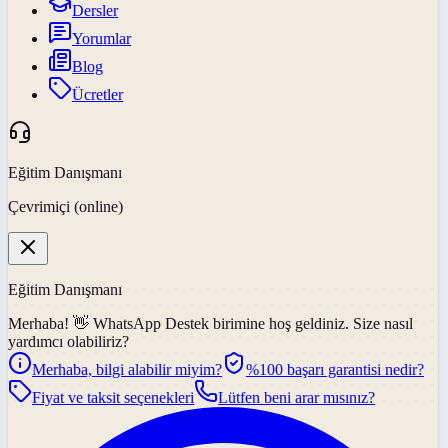
Dersler
Yorumlar
Blog
Ücretler
Eğitim Danışmanı
Çevrimiçi (online)
Eğitim Danışmanı
Merhaba! 👋
WhatsApp Destek
birimine hoş geldiniz. Size nasıl
yardımcı olabiliriz?
Merhaba, bilgi alabilir miyim?
%100 başarı garantisi nedir?
Fiyat ve taksit seçenekleri
Lütfen beni arar mısınız?