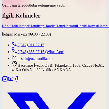
Gail bana
tereddütlü
bir gülümseme yaptı.
İlgili Kelimeler
Habit
Halt
Hamper
Handicap
Handle
Hang
Harmful
Harsh
Harvest
Hatch
İletişim Merkezi (09.00 - 22.00)
0(312) 911 37 15
0(546) 855 07 15
(WhatsApp)
destek@uzmandil.com
Hacettepe İvedik OSB. Teknokenti 1368. Cadde No.61,
4. Kat Ofis No: 32 İvedik / ANKARA