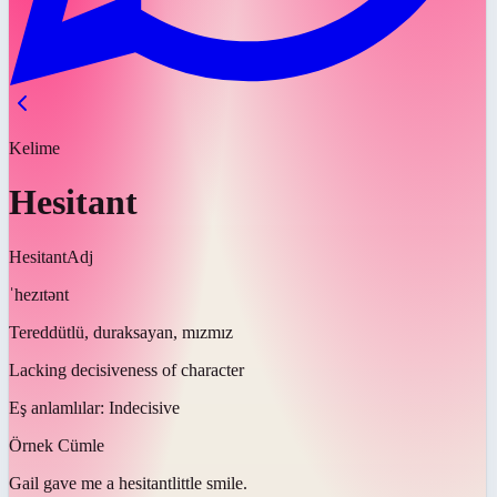
Kelime
Hesitant
Hesitant
Adj
ˈhezɪtənt
Tereddütlü, duraksayan, mızmız
Lacking decisiveness of character
Eş anlamlılar:
Indecisive
Örnek Cümle
Gail gave me a
hesitant
little smile.