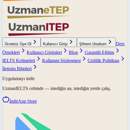
Ders
Ücretsiz Üye Ol
Kullanıcı Girişi
Şifremi Unuttum
Örnekleri
Kullanıcı Görüşleri
Blog
Garantili Eğitim
IELTS Kelimeleri
Kullanım Sözleşmesi
Gizlilik Politikası
İletişim Bilgileri
Uygulamayı indir
UzmanIELTS
cebinde — istediğin an, istediğin yerde çalış.
İndir
App Store