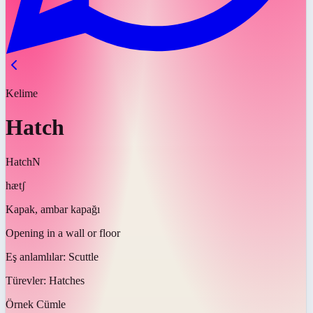
Kelime
Hatch
Hatch
N
hætʃ
Kapak, ambar kapağı
Opening in a wall or floor
Eş anlamlılar:
Scuttle
Türevler:
Hatches
Örnek Cümle