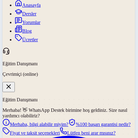
Anasayfa
Dersler
Yorumlar
Blog
Ücretler
Eğitim Danışmanı
Çevrimiçi (online)
Eğitim Danışmanı
Merhaba! 👋
WhatsApp Destek
birimine hoş geldiniz. Size nasıl
yardımcı olabiliriz?
Merhaba, bilgi alabilir miyim?
%100 başarı garantisi nedir?
Fiyat ve taksit seçenekleri
Lütfen beni arar mısınız?