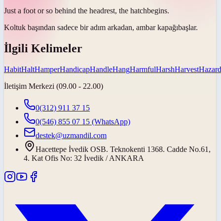
Just a foot or so behind the headrest, the
hatch
begins.
Koltuk başından sadece bir adım arkadan,
ambar kapağı
başlar.
İlgili Kelimeler
Habit
Halt
Hamper
Handicap
Handle
Hang
Harmful
Harsh
Harvest
Hazar
İletişim Merkezi (09.00 - 22.00)
0(312) 911 37 15
0(546) 855 07 15
(WhatsApp)
destek@uzmandil.com
Hacettepe İvedik OSB. Teknokenti 1368. Cadde No.61,
4. Kat Ofis No: 32 İvedik / ANKARA