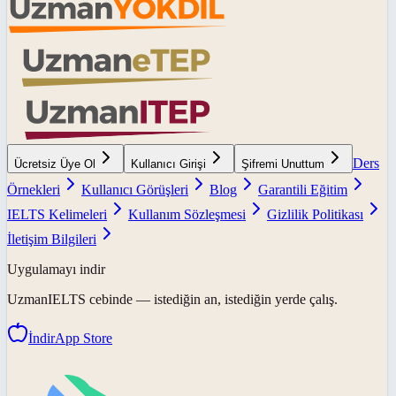
Ders
Ücretsiz Üye Ol
Kullanıcı Girişi
Şifremi Unuttum
Örnekleri
Kullanıcı Görüşleri
Blog
Garantili Eğitim
IELTS Kelimeleri
Kullanım Sözleşmesi
Gizlilik Politikası
İletişim Bilgileri
Uygulamayı indir
UzmanIELTS
cebinde — istediğin an, istediğin yerde çalış.
İndir
App Store