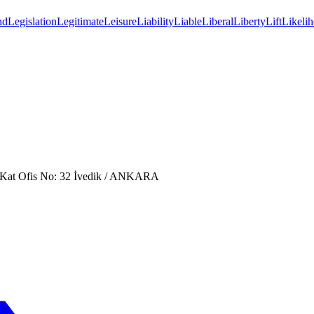
nd
Legislation
Legitimate
Leisure
Liability
Liable
Liberal
Liberty
Lift
Likeli
. Kat Ofis No: 32 İvedik / ANKARA