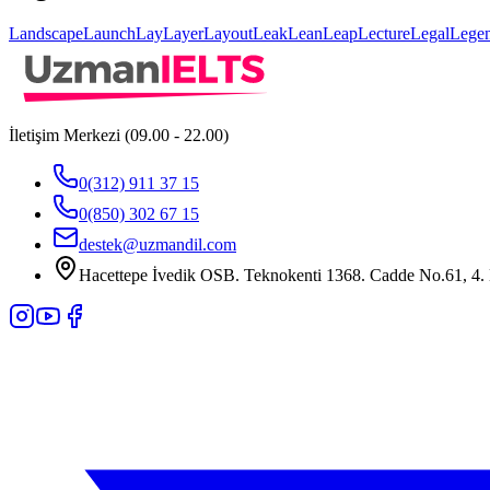
Landscape
Launch
Lay
Layer
Layout
Leak
Lean
Leap
Lecture
Legal
Lege
İletişim Merkezi (09.00 - 22.00)
0(312) 911 37 15
0(850) 302 67 15
destek@uzmandil.com
Hacettepe İvedik OSB. Teknokenti 1368. Cadde No.61, 4