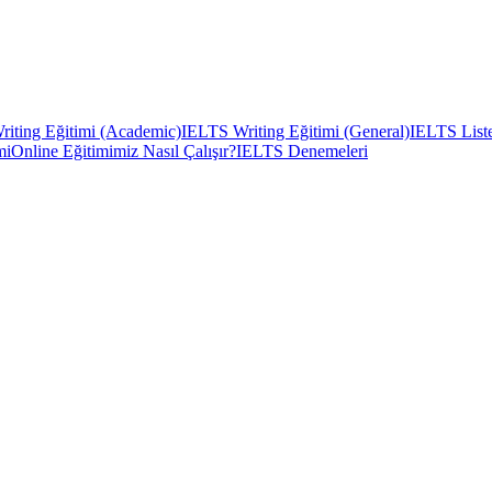
iting Eğitimi (Academic)
IELTS Writing Eğitimi (General)
IELTS Liste
mi
Online Eğitimimiz Nasıl Çalışır?
IELTS Denemeleri