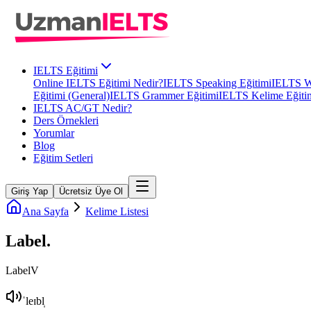
IELTS Eğitimi
Online IELTS Eğitimi Nedir?
IELTS Speaking Eğitimi
IELTS Wr
Eğitimi (General)
IELTS Grammer Eğitimi
IELTS Kelime Eğiti
IELTS AC/GT Nedir?
Ders Örnekleri
Yorumlar
Blog
Eğitim Setleri
Giriş Yap
Ücretsiz Üye Ol
Ana Sayfa
Kelime Listesi
Label
.
Label
V
ˈleɪbl̩