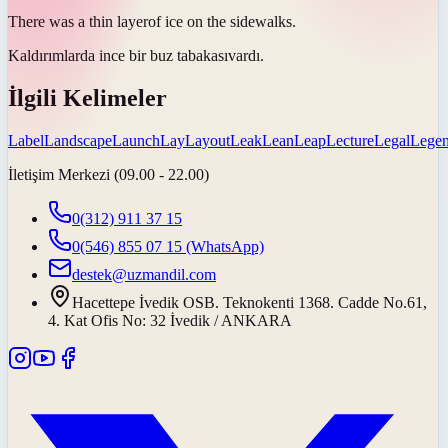
There was a thin
layer
of ice on the sidewalks.
Kaldırımlarda ince bir buz
tabakası
vardı.
İlgili Kelimeler
Label
Landscape
Launch
Lay
Layout
Leak
Lean
Leap
Lecture
Legal
Lege
İletişim Merkezi (09.00 - 22.00)
0(312) 911 37 15
0(546) 855 07 15
(WhatsApp)
destek@uzmandil.com
Hacettepe İvedik OSB. Teknokenti 1368. Cadde No.61,
4. Kat Ofis No: 32 İvedik / ANKARA