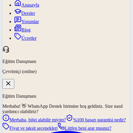
Anasayfa
Dersler
Yorumlar
Blog
Ücretler
Eğitim Danışmanı
Çevrimiçi (online)
Eğitim Danışmanı
Merhaba! 👋
WhatsApp Destek
birimine hoş geldiniz. Size nasıl
yardımcı olabiliriz?
Merhaba, bilgi alabilir miyim?
%100 başarı garantisi nedir?
Fiyat ve taksit seçenekleri
Lütfen beni arar mısınız?