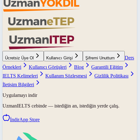
Ders
Ücretsiz Üye Ol
Kullanıcı Girişi
Şifremi Unuttum
Örnekleri
Kullanıcı Görüşleri
Blog
Garantili Eğitim
IELTS Kelimeleri
Kullanım Sözleşmesi
Gizlilik Politikası
İletişim Bilgileri
Uygulamayı indir
UzmanIELTS
cebinde — istediğin an, istediğin yerde çalış.
İndir
App Store