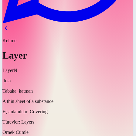
Kelime
Layer
Layer
N
ˈleɪə
Tabaka, katman
A thin sheet of a substance
Eş anlamlılar:
Covering
Türevler:
Layers
Örnek Cümle