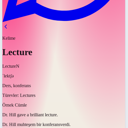
Kelime
Lecture
Lecture
N
ˈlektʃə
Ders, konferans
Türevler:
Lectures
Örnek Cümle
Dr. Hill gave a brilliant
lecture
.
Dr. Hill muhteşem bir
konferans
verdi.