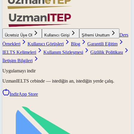
Ders
Ücretsiz Üye Ol
Kullanıcı Girişi
Şifremi Unuttum
Örnekleri
Kullanıcı Görüşleri
Blog
Garantili Eğitim
IELTS Kelimeleri
Kullanım Sözleşmesi
Gizlilik Politikası
İletişim Bilgileri
Uygulamayı indir
UzmanIELTS
cebinde — istediğin an, istediğin yerde çalış.
İndir
App Store