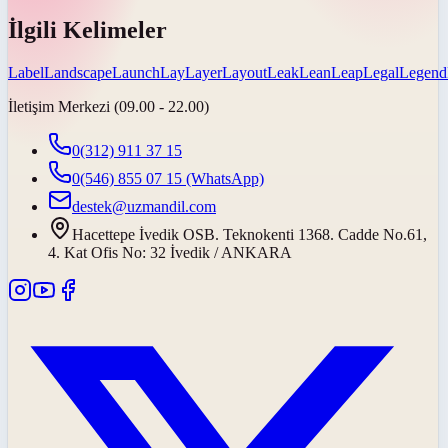
İlgili Kelimeler
Label
Landscape
Launch
Lay
Layer
Layout
Leak
Lean
Leap
Legal
Legend
İletişim Merkezi (09.00 - 22.00)
0(312) 911 37 15
0(546) 855 07 15
(WhatsApp)
destek@uzmandil.com
Hacettepe İvedik OSB. Teknokenti 1368. Cadde No.61,
4. Kat Ofis No: 32 İvedik / ANKARA