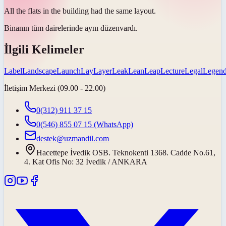
All the flats in the building had the same
layout
.
Binanın tüm dairelerinde aynı
düzen
vardı.
İlgili Kelimeler
Label
Landscape
Launch
Lay
Layer
Leak
Lean
Leap
Lecture
Legal
Legen
İletişim Merkezi (09.00 - 22.00)
0(312) 911 37 15
0(546) 855 07 15
(WhatsApp)
destek@uzmandil.com
Hacettepe İvedik OSB. Teknokenti 1368. Cadde No.61,
4. Kat Ofis No: 32 İvedik / ANKARA