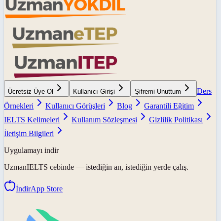
Ders
Ücretsiz Üye Ol
Kullanıcı Girişi
Şifremi Unuttum
Örnekleri
Kullanıcı Görüşleri
Blog
Garantili Eğitim
IELTS Kelimeleri
Kullanım Sözleşmesi
Gizlilik Politikası
İletişim Bilgileri
Uygulamayı indir
UzmanIELTS
cebinde — istediğin an, istediğin yerde çalış.
İndir
App Store