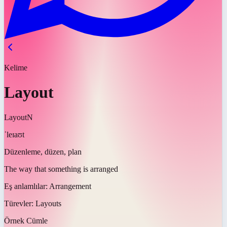
Kelime
Layout
Layout
N
ˈleɪaʊt
Düzenleme, düzen, plan
The way that something is arranged
Eş anlamlılar:
Arrangement
Türevler:
Layouts
Örnek Cümle