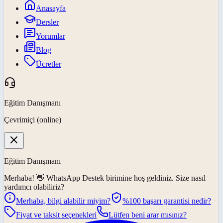
Anasayfa
Dersler
Yorumlar
Blog
Ücretler
Eğitim Danışmanı
Çevrimiçi (online)
Eğitim Danışmanı
Merhaba! 👋
WhatsApp Destek
birimine hoş geldiniz. Size nasıl
yardımcı olabiliriz?
Merhaba, bilgi alabilir miyim?
%100 başarı garantisi nedir?
Fiyat ve taksit seçenekleri
Lütfen beni arar mısınız?