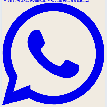
Fiyat ve taksit seçenekleri
Lütfen beni arar mısınız?