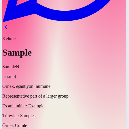
Kelime
Sample
Sample
N
ˈsɑːmpl̩
Örnek, eşantiyon, numune
Representative part of a larger group
Eş anlamlılar:
Example
Türevler:
Samples
Örnek Cümle