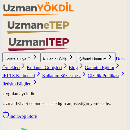
Ders
Ücretsiz Üye Ol
Kullanıcı Girişi
Şifremi Unuttum
Örnekleri
Kullanıcı Görüşleri
Blog
Garantili Eğitim
IELTS Kelimeleri
Kullanım Sözleşmesi
Gizlilik Politikası
İletişim Bilgileri
Uygulamayı indir
UzmanIELTS
cebinde — istediğin an, istediğin yerde çalış.
İndir
App Store