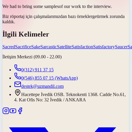
We had to bring some
samples
of our work to the interview.
Biz röportaj için çalışmalarımızdan bazı
örnekler
getirmek zorunda
kaldık.
İlgili Kelimeler
Sacred
Sacrifice
Sake
Sarcastic
Satellite
Satisfaction
Satisfactory
Saucer
S
İletişim Merkezi (09.00 - 22.00)
0(312) 911 37 15
0(546) 855 07 15
(WhatsApp)
destek@uzmandil.com
Hacettepe İvedik OSB. Teknokenti 1368. Cadde No.61,
4. Kat Ofis No: 32 İvedik / ANKARA