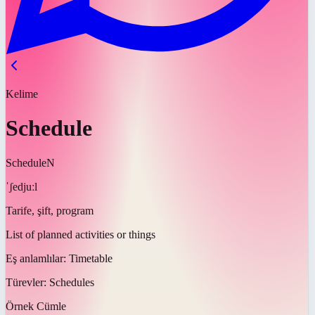
Kelime
Schedule
Schedule
N
ˈʃedjuːl
Tarife, şift, program
List of planned activities or things
Eş anlamlılar:
Timetable
Türevler:
Schedules
Örnek Cümle