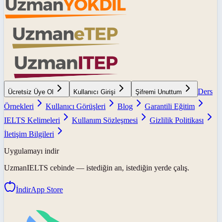
Ders
Ücretsiz Üye Ol
Kullanıcı Girişi
Şifremi Unuttum
Örnekleri
Kullanıcı Görüşleri
Blog
Garantili Eğitim
IELTS Kelimeleri
Kullanım Sözleşmesi
Gizlilik Politikası
İletişim Bilgileri
Uygulamayı indir
UzmanIELTS
cebinde — istediğin an, istediğin yerde çalış.
İndir
App Store