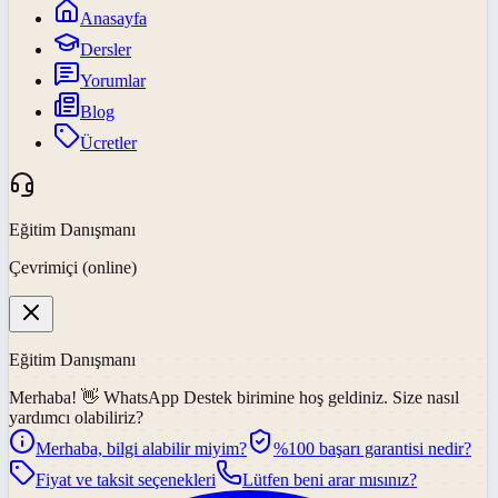
Anasayfa
Dersler
Yorumlar
Blog
Ücretler
Eğitim Danışmanı
Çevrimiçi (online)
Eğitim Danışmanı
Merhaba! 👋
WhatsApp Destek
birimine hoş geldiniz. Size nasıl
yardımcı olabiliriz?
Merhaba, bilgi alabilir miyim?
%100 başarı garantisi nedir?
Fiyat ve taksit seçenekleri
Lütfen beni arar mısınız?