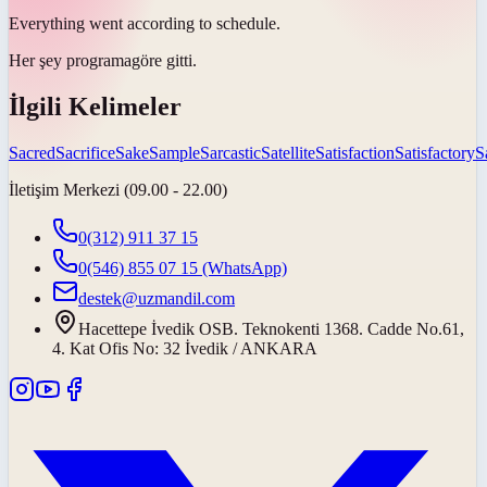
Everything went according to
schedule
.
Her şey
programa
göre gitti.
İlgili Kelimeler
Sacred
Sacrifice
Sake
Sample
Sarcastic
Satellite
Satisfaction
Satisfactory
S
İletişim Merkezi (09.00 - 22.00)
0(312) 911 37 15
0(546) 855 07 15
(WhatsApp)
destek@uzmandil.com
Hacettepe İvedik OSB. Teknokenti 1368. Cadde No.61,
4. Kat Ofis No: 32 İvedik / ANKARA