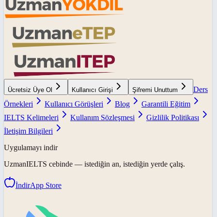
Ders
Ücretsiz Üye Ol
Kullanıcı Girişi
Şifremi Unuttum
Örnekleri
Kullanıcı Görüşleri
Blog
Garantili Eğitim
IELTS Kelimeleri
Kullanım Sözleşmesi
Gizlilik Politikası
İletişim Bilgileri
Uygulamayı indir
UzmanIELTS
cebinde — istediğin an, istediğin yerde çalış.
İndir
App Store