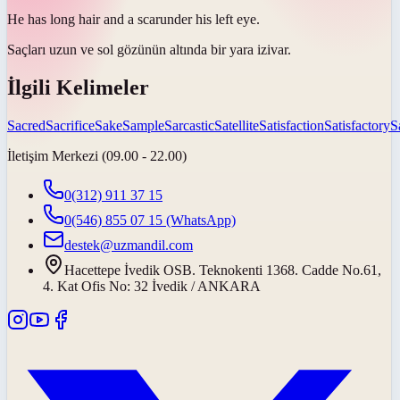
He has long hair and a
scar
under his left eye.
Saçları uzun ve sol gözünün altında bir
yara izi
var.
İlgili Kelimeler
Sacred
Sacrifice
Sake
Sample
Sarcastic
Satellite
Satisfaction
Satisfactory
S
İletişim Merkezi (09.00 - 22.00)
0(312) 911 37 15
0(546) 855 07 15
(WhatsApp)
destek@uzmandil.com
Hacettepe İvedik OSB. Teknokenti 1368. Cadde No.61,
4. Kat Ofis No: 32 İvedik / ANKARA