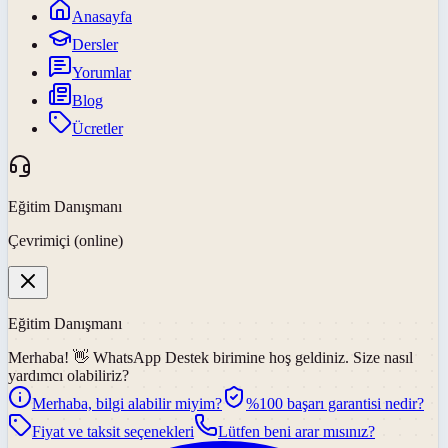
Anasayfa
Dersler
Yorumlar
Blog
Ücretler
Eğitim Danışmanı
Çevrimiçi (online)
Eğitim Danışmanı
Merhaba! 👋
WhatsApp Destek
birimine hoş geldiniz. Size nasıl
yardımcı olabiliriz?
Merhaba, bilgi alabilir miyim?
%100 başarı garantisi nedir?
Fiyat ve taksit seçenekleri
Lütfen beni arar mısınız?