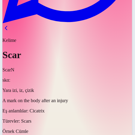
Kelime
Scar
Scar
N
skɑː
Yara izi, iz, çizik
A mark on the body after an injury
Eş anlamlılar:
Cicatrix
Türevler:
Scars
Örnek Cümle