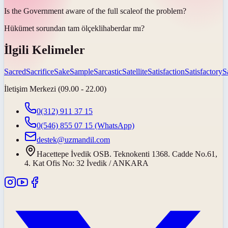
Is the Government aware of the full
scale
of the problem?
Hükümet sorundan tam
ölçekli
haberdar mı?
İlgili Kelimeler
Sacred
Sacrifice
Sake
Sample
Sarcastic
Satellite
Satisfaction
Satisfactory
S
İletişim Merkezi (09.00 - 22.00)
0(312) 911 37 15
0(546) 855 07 15
(WhatsApp)
destek@uzmandil.com
Hacettepe İvedik OSB. Teknokenti 1368. Cadde No.61,
4. Kat Ofis No: 32 İvedik / ANKARA