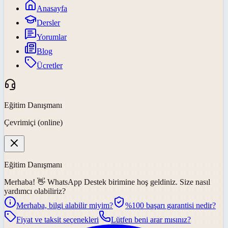
Anasayfa
Dersler
Yorumlar
Blog
Ücretler
Eğitim Danışmanı
Çevrimiçi (online)
Eğitim Danışmanı
Merhaba! 👋
WhatsApp Destek
birimine hoş geldiniz. Size nasıl
yardımcı olabiliriz?
Merhaba, bilgi alabilir miyim?
%100 başarı garantisi nedir?
Fiyat ve taksit seçenekleri
Lütfen beni arar mısınız?