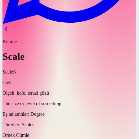
Kelime
Scale
Scale
N
skeɪl
Ölçek, kefe, terazi gözü
The size or level of something
Eş anlamlılar:
Degree
Türevler:
Scales
Örnek Cümle