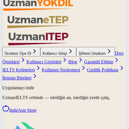
Ders
Ücretsiz Üye Ol
Kullanıcı Girişi
Şifremi Unuttum
Örnekleri
Kullanıcı Görüşleri
Blog
Garantili Eğitim
IELTS Kelimeleri
Kullanım Sözleşmesi
Gizlilik Politikası
İletişim Bilgileri
Uygulamayı indir
UzmanIELTS
cebinde — istediğin an, istediğin yerde çalış.
İndir
App Store