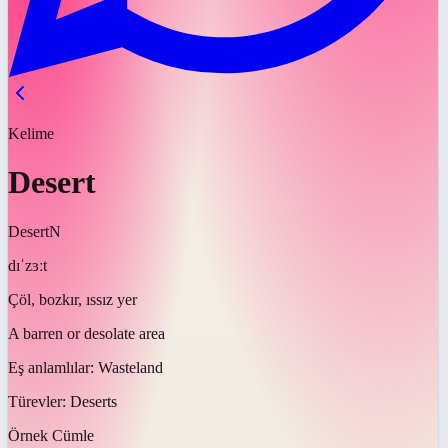
Kelime
Desert
Desert
N
dɪˈzɜːt
Çöl, bozkır, ıssız yer
A barren or desolate area
Eş anlamlılar:
Wasteland
Türevler:
Deserts
Örnek Cümle