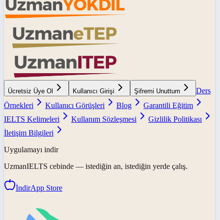
Ders
Ücretsiz Üye Ol
Kullanıcı Girişi
Şifremi Unuttum
Örnekleri
Kullanıcı Görüşleri
Blog
Garantili Eğitim
IELTS Kelimeleri
Kullanım Sözleşmesi
Gizlilik Politikası
İletişim Bilgileri
Uygulamayı indir
UzmanIELTS
cebinde — istediğin an, istediğin yerde çalış.
İndir
App Store