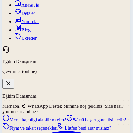
Anasayfa
Dersler
Yorumlar
Blog
Ücretler
Eğitim Danışmanı
Çevrimiçi (online)
Eğitim Danışmanı
Merhaba! 👋
WhatsApp Destek
birimine hoş geldiniz. Size nasıl
yardımcı olabiliriz?
Merhaba, bilgi alabilir miyim?
%100 başarı garantisi nedir?
Fiyat ve taksit seçenekleri
Lütfen beni arar mısınız?