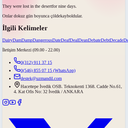
They were lost in the
desert
for nine days.
Onlar dokuz gün boyunca
çölde
kayboldular.
İlgili Kelimeler
Dairy
Dam
Damp
Dangerous
Date
Deaf
Deal
Dean
Debate
Debt
Decade
D
İletişim Merkezi (09.00 - 22.00)
0(312) 911 37 15
0(546) 855 07 15
(WhatsApp)
destek@uzmandil.com
Hacettepe İvedik OSB. Teknokenti 1368. Cadde No.61,
4. Kat Ofis No: 32 İvedik / ANKARA