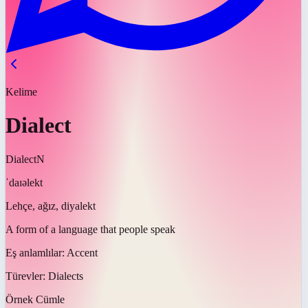
Kelime
Dialect
Dialect
N
ˈdaɪəlekt
Lehçe, ağız, diyalekt
A form of a language that people speak
Eş anlamlılar:
Accent
Türevler:
Dialects
Örnek Cümle