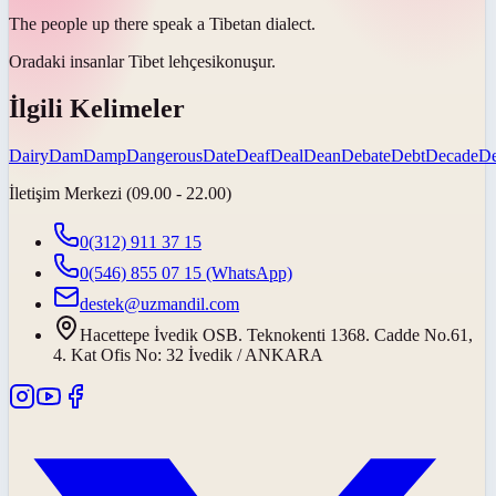
The people up there speak a Tibetan
dialect
.
Oradaki insanlar Tibet
lehçesi
konuşur.
İlgili Kelimeler
Dairy
Dam
Damp
Dangerous
Date
Deaf
Deal
Dean
Debate
Debt
Decade
D
İletişim Merkezi (09.00 - 22.00)
0(312) 911 37 15
0(546) 855 07 15
(WhatsApp)
destek@uzmandil.com
Hacettepe İvedik OSB. Teknokenti 1368. Cadde No.61,
4. Kat Ofis No: 32 İvedik / ANKARA