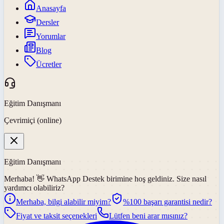
Anasayfa
Dersler
Yorumlar
Blog
Ücretler
Eğitim Danışmanı
Çevrimiçi (online)
Eğitim Danışmanı
Merhaba! 👋
WhatsApp Destek
birimine hoş geldiniz. Size nasıl
yardımcı olabiliriz?
Merhaba, bilgi alabilir miyim?
%100 başarı garantisi nedir?
Fiyat ve taksit seçenekleri
Lütfen beni arar mısınız?