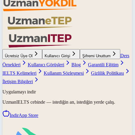
Ders
Ücretsiz Üye Ol
Kullanıcı Girişi
Şifremi Unuttum
Örnekleri
Kullanıcı Görüşleri
Blog
Garantili Eğitim
IELTS Kelimeleri
Kullanım Sözleşmesi
Gizlilik Politikası
İletişim Bilgileri
Uygulamayı indir
UzmanIELTS
cebinde — istediğin an, istediğin yerde çalış.
İndir
App Store