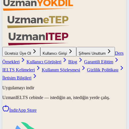
Ders
Ücretsiz Üye Ol
Kullanıcı Girişi
Şifremi Unuttum
Örnekleri
Kullanıcı Görüşleri
Blog
Garantili Eğitim
IELTS Kelimeleri
Kullanım Sözleşmesi
Gizlilik Politikası
İletişim Bilgileri
Uygulamayı indir
UzmanIELTS
cebinde — istediğin an, istediğin yerde çalış.
İndir
App Store