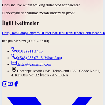
Does she live within walking
distance
of her parents?
O ebeveynlerine yürüme
mesafesinde
mi yaşıyor?
İlgili Kelimeler
Dairy
Dam
Damp
Dangerous
Date
Deaf
Deal
Dean
Debate
Debt
Decade
D
İletişim Merkezi (09.00 - 22.00)
0(312) 911 37 15
0(546) 855 07 15
(WhatsApp)
destek@uzmandil.com
Hacettepe İvedik OSB. Teknokenti 1368. Cadde No.61,
4. Kat Ofis No: 32 İvedik / ANKARA