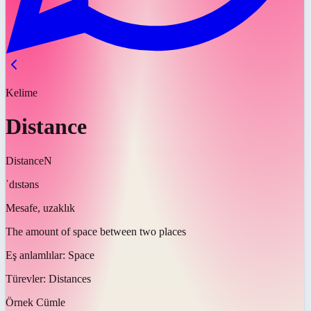
Kelime
Distance
Distance
N
ˈdɪstəns
Mesafe, uzaklık
The amount of space between two places
Eş anlamlılar:
Space
Türevler:
Distances
Örnek Cümle