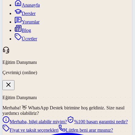
Anasayfa
Dersler
Yorumlar
Blog
Ücretler
Eğitim Danışmanı
Çevrimiçi (online)
Eğitim Danışmanı
Merhaba! 👋
WhatsApp Destek
birimine hoş geldiniz. Size nasıl
yardımcı olabiliriz?
Merhaba, bilgi alabilir miyim?
%100 başarı garantisi nedir?
Fiyat ve taksit seçenekleri
Lütfen beni arar mısınız?