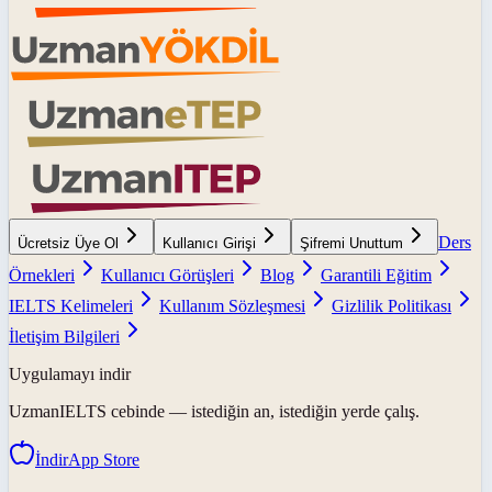
Ders
Ücretsiz Üye Ol
Kullanıcı Girişi
Şifremi Unuttum
Örnekleri
Kullanıcı Görüşleri
Blog
Garantili Eğitim
IELTS Kelimeleri
Kullanım Sözleşmesi
Gizlilik Politikası
İletişim Bilgileri
Uygulamayı indir
UzmanIELTS
cebinde — istediğin an, istediğin yerde çalış.
İndir
App Store