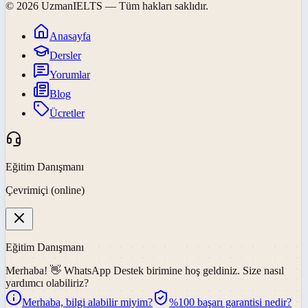
©
2026
UzmanIELTS
— Tüm hakları saklıdır.
Anasayfa
Dersler
Yorumlar
Blog
Ücretler
Eğitim Danışmanı
Çevrimiçi (online)
Eğitim Danışmanı
Merhaba! 👋
WhatsApp Destek
birimine hoş geldiniz. Size nasıl
yardımcı olabiliriz?
Merhaba, bilgi alabilir miyim?
%100 başarı garantisi nedir?