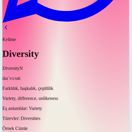
Kelime
Diversity
Diversity
N
daɪˈvɜːsɪti
Farklılık, başkalık, çeşitlilik
Variety, difference, unlikeness
Eş anlamlılar:
Variety
Türevler:
Diversities
Örnek Cümle