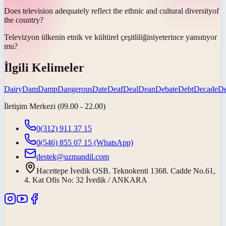
Does television adequately reflect the ethnic and cultural
diversity
of
the country?
Televizyon ülkenin etnik ve kültürel
çeşitliliğini
yeterince yansıtıyor
mu?
İlgili Kelimeler
Dairy
Dam
Damp
Dangerous
Date
Deaf
Deal
Dean
Debate
Debt
Decade
D
İletişim Merkezi (09.00 - 22.00)
0(312) 911 37 15
0(546) 855 07 15
(WhatsApp)
destek@uzmandil.com
Hacettepe İvedik OSB. Teknokenti 1368. Cadde No.61,
4. Kat Ofis No: 32 İvedik / ANKARA