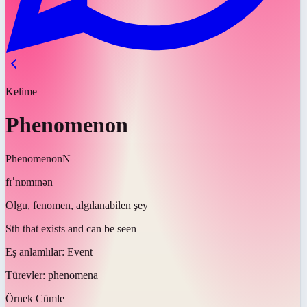
Kelime
Phenomenon
Phenomenon
N
fɪˈnɒmɪnən
Olgu, fenomen, algılanabilen şey
Sth that exists and can be seen
Eş anlamlılar:
Event
Türevler:
phenomena
Örnek Cümle