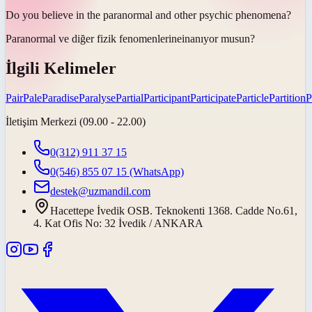
Do you believe in the paranormal and other psychic
phenomena
?
Paranormal ve diğer fizik
fenomenlerine
inanıyor musun?
İlgili Kelimeler
Pair
Pale
Paradise
Paralyse
Partial
Participant
Participate
Particle
Partition
P
İletişim Merkezi (09.00 - 22.00)
0(312) 911 37 15
0(546) 855 07 15
(WhatsApp)
destek@uzmandil.com
Hacettepe İvedik OSB. Teknokenti 1368. Cadde No.61,
4. Kat Ofis No: 32 İvedik / ANKARA