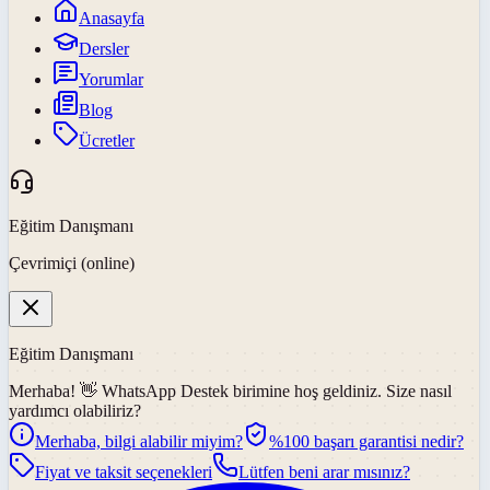
Anasayfa
Dersler
Yorumlar
Blog
Ücretler
Eğitim Danışmanı
Çevrimiçi (online)
Eğitim Danışmanı
Merhaba! 👋
WhatsApp Destek
birimine hoş geldiniz. Size nasıl
yardımcı olabiliriz?
Merhaba, bilgi alabilir miyim?
%100 başarı garantisi nedir?
Fiyat ve taksit seçenekleri
Lütfen beni arar mısınız?