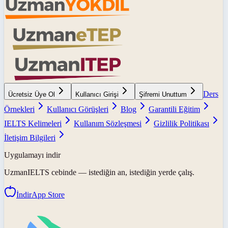
Ders
Ücretsiz Üye Ol
Kullanıcı Girişi
Şifremi Unuttum
Örnekleri
Kullanıcı Görüşleri
Blog
Garantili Eğitim
IELTS Kelimeleri
Kullanım Sözleşmesi
Gizlilik Politikası
İletişim Bilgileri
Uygulamayı indir
UzmanIELTS
cebinde — istediğin an, istediğin yerde çalış.
İndir
App Store