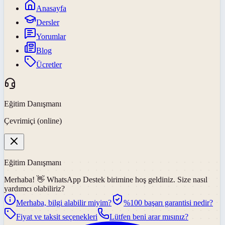
Anasayfa
Dersler
Yorumlar
Blog
Ücretler
Eğitim Danışmanı
Çevrimiçi (online)
Eğitim Danışmanı
Merhaba! 👋
WhatsApp Destek
birimine hoş geldiniz. Size nasıl
yardımcı olabiliriz?
Merhaba, bilgi alabilir miyim?
%100 başarı garantisi nedir?
Fiyat ve taksit seçenekleri
Lütfen beni arar mısınız?