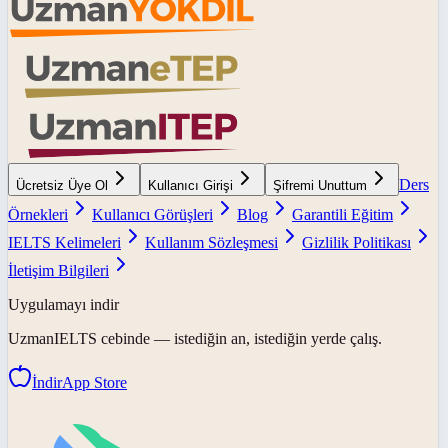
Ders
Ücretsiz Üye Ol
Kullanıcı Girişi
Şifremi Unuttum
Örnekleri
Kullanıcı Görüşleri
Blog
Garantili Eğitim
IELTS Kelimeleri
Kullanım Sözleşmesi
Gizlilik Politikası
İletişim Bilgileri
Uygulamayı indir
UzmanIELTS
cebinde — istediğin an, istediğin yerde çalış.
İndir
App Store