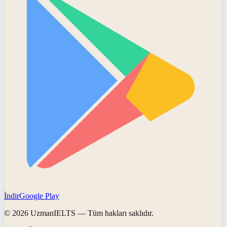
İndir
Google Play
©
2026
UzmanIELTS
— Tüm hakları saklıdır.