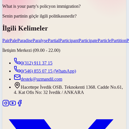
What is your party's
policy
on immigration?
Senin partinin göçle ilgili
politikası
nedir?
İlgili Kelimeler
Pair
Pale
Paradise
Paralyse
Partial
Participant
Participate
Particle
Partition
P
İletişim Merkezi (09.00 - 22.00)
0(312) 911 37 15
0(546) 855 07 15
(WhatsApp)
destek@uzmandil.com
Hacettepe İvedik OSB. Teknokenti 1368. Cadde No.61,
4. Kat Ofis No: 32 İvedik / ANKARA