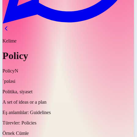
Kelime
Policy
Policy
N
ˈpɒləsi
Politika, siyaset
A set of ideas or a plan
Eş anlamlılar:
Guidelines
Türevler:
Policies
Örnek Cümle