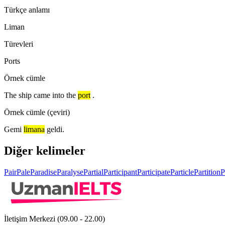
Türkçe anlamı
Liman
Türevleri
Ports
Örnek cümle
The ship came into the
port
.
Örnek cümle (çeviri)
Gemi
limana
geldi.
Diğer kelimeler
Pair
Pale
Paradise
Paralyse
Partial
Participant
Participate
Particle
Partition
P
İletişim Merkezi (09.00 - 22.00)