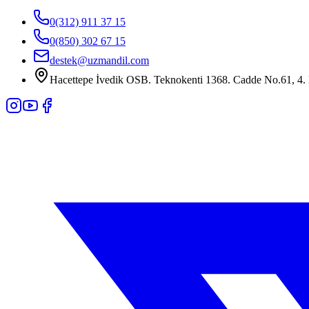
0(312) 911 37 15
0(850) 302 67 15
destek@uzmandil.com
Hacettepe İvedik OSB. Teknokenti 1368. Cadde No.61, 4