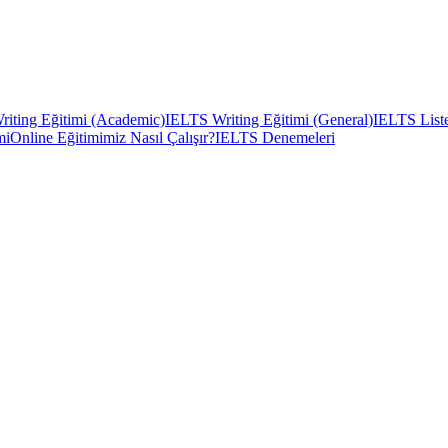
iting Eğitimi (Academic)
IELTS Writing Eğitimi (General)
IELTS Liste
mi
Online Eğitimimiz Nasıl Çalışır?
IELTS Denemeleri