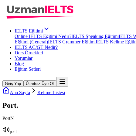
IELTS Eğitimi
Online IELTS Eğitimi Nedir?
IELTS Speaking Eğitimi
IELTS Wr
Eğitimi (General)
IELTS Grammer Eğitimi
IELTS Kelime Eğiti
IELTS AC/GT Nedir?
Ders Örnekleri
Yorumlar
Blog
Eğitim Setleri
Giriş Yap
Ücretsiz Üye Ol
Ana Sayfa
Kelime Listesi
Port
.
Port
N
pɔːt