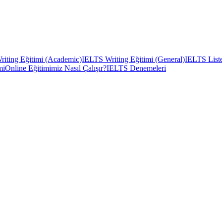
iting Eğitimi (Academic)
IELTS Writing Eğitimi (General)
IELTS Liste
mi
Online Eğitimimiz Nasıl Çalışır?
IELTS Denemeleri