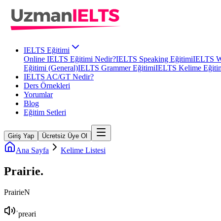
IELTS Eğitimi
Online IELTS Eğitimi Nedir?
IELTS Speaking Eğitimi
IELTS Wr
Eğitimi (General)
IELTS Grammer Eğitimi
IELTS Kelime Eğiti
IELTS AC/GT Nedir?
Ders Örnekleri
Yorumlar
Blog
Eğitim Setleri
Giriş Yap
Ücretsiz Üye Ol
Ana Sayfa
Kelime Listesi
Prairie
.
Prairie
N
ˈpreəri