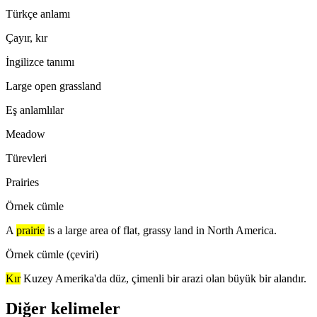
Türkçe anlamı
Çayır, kır
İngilizce tanımı
Large open grassland
Eş anlamlılar
Meadow
Türevleri
Prairies
Örnek cümle
A
prairie
is a large area of flat, grassy land in North America.
Örnek cümle (çeviri)
Kır
Kuzey Amerika'da düz, çimenli bir arazi olan büyük bir alandır.
Diğer kelimeler