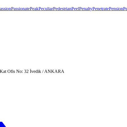
assion
Passionate
Peak
Peculiar
Pedestrian
Peel
Penalty
Penetrate
Pension
Pe
. Kat Ofis No: 32 İvedik / ANKARA