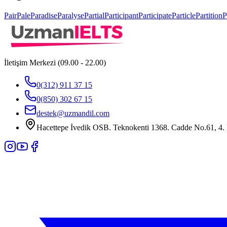
Pair
Pale
Paradise
Paralyse
Partial
Participant
Participate
Particle
Partition
P
İletişim Merkezi (09.00 - 22.00)
0(312) 911 37 15
0(850) 302 67 15
destek@uzmandil.com
Hacettepe İvedik OSB. Teknokenti 1368. Cadde No.61, 4