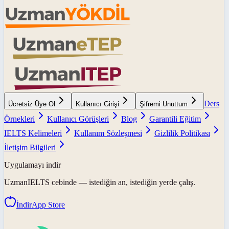
Ders
Ücretsiz Üye Ol
Kullanıcı Girişi
Şifremi Unuttum
Örnekleri
Kullanıcı Görüşleri
Blog
Garantili Eğitim
IELTS Kelimeleri
Kullanım Sözleşmesi
Gizlilik Politikası
İletişim Bilgileri
Uygulamayı indir
UzmanIELTS
cebinde — istediğin an, istediğin yerde çalış.
İndir
App Store