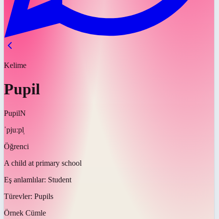
Kelime
Pupil
Pupil
N
ˈpjuːpl̩
Öğrenci
A child at primary school
Eş anlamlılar:
Student
Türevler:
Pupils
Örnek Cümle