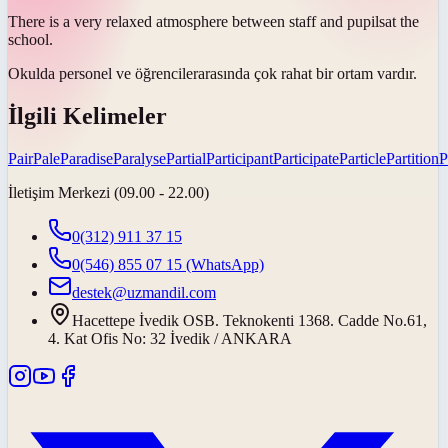
There is a very relaxed atmosphere between staff and
pupils
at the
school.
Okulda personel ve
öğrenciler
arasında çok rahat bir ortam vardır.
İlgili Kelimeler
Pair
Pale
Paradise
Paralyse
Partial
Participant
Participate
Particle
Partition
P
İletişim Merkezi (09.00 - 22.00)
0(312) 911 37 15
0(546) 855 07 15
(WhatsApp)
destek@uzmandil.com
Hacettepe İvedik OSB. Teknokenti 1368. Cadde No.61,
4. Kat Ofis No: 32 İvedik / ANKARA