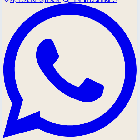
Fiyat ve taksit seçenekleri
Lütfen beni arar mısınız?