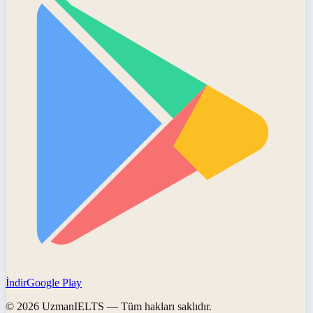
İndir
Google Play
©
2026
UzmanIELTS
— Tüm hakları saklıdır.